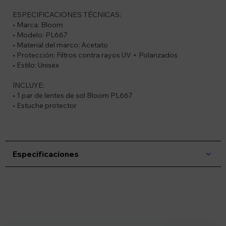
ESPECIFICACIONES TÉCNICAS:
• Marca: Bloom
• Modelo: PL667
• Material del marco: Acetato
• Protección: Filtros contra rayos UV + Polarizados
• Estilo: Unisex
INCLUYE:
• 1 par de lentes de sol Bloom PL667
• Estuche protector
Especificaciones
Suscríbete a nuestro newsletter
Recibí ofertas, novedades y más