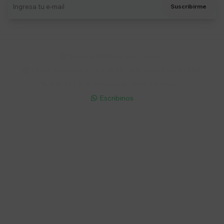
Suscribirme
Soriano 932 Esq. Convención

Lunes a Viernes 9:30 a 19:00 / Sábados 9:30 a 14:00

095 772 214 (Whatsapp - Solo Mensajes)

Escribinos

Cuenta
Empresa
Compra
Seguinos