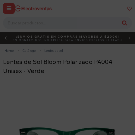


¡ENVÍOS GRATIS EN COMPRAS MAYORES A $2000!
DEBUT
ACTIVÁ EL CÓDIGO
EN MONTEVIDEO, NO APLICA PARA ENVÍOS EXPRESS NI FLASH
Home
Catálogo
Lentes de sol
Lentes de Sol Bloom Polarizado PA004
Unisex - Verde