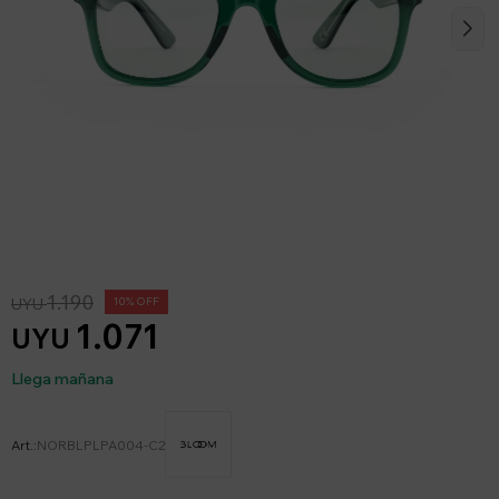
1.190
UYU
10
1.071
UYU
Llega mañana
NORBLPLPA004-C2