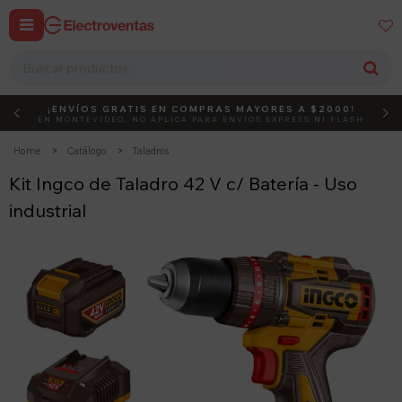


¡ENVÍOS GRATIS EN COMPRAS MAYORES A $2000!
DEBUT
ACTIVÁ EL CÓDIGO
EN MONTEVIDEO, NO APLICA PARA ENVÍOS EXPRESS NI FLASH
Home
Catálogo
Taladros
Kit Ingco de Taladro 42 V c/ Batería - Uso
industrial