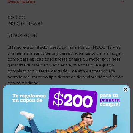
Descripción
CÓDIGO:
ING-CIDLI426981
DESCRIPCIÓN
El taladro atornillador percutor inalámbrico INGCO 42 V es
una herramienta potente y versátil, ideal tanto para el hogar
como para aplicaciones profesionales. Su motor brushless
garantiza durabilidad y eficiencia, mientras que el juego
completo con batería, cargador, maletín y accesorios te
permite realizar todo tipo de tareas de perforación y fijación
con comodidad.

CARACTERÍSTICAS
– Motor sin carbones (brushless): mayor duración y
rendimiento sostenido
– Batería recargable de 42 V para mayor potencia