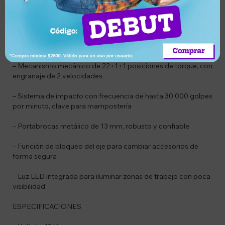
– 2 velocidades de trabajo (0-500 / 0-2000 rpm) más función
pulsadora TURBO
– Torque máximo de 69 Nm: ideal para tornillos largos y
tareas exigentes
– Mecanismo mecánico de 22+1+1 posiciones de torque, con
engranaje de 2 velocidades
– Sistema de impacto con frecuencia de hasta 30 000 golpes
por minuto, clave para mampostería
– Portabrocas metálico de 13 mm, robusto y confiable
– Función de bloqueo del eje para cambiar accesorios de
forma segura
– Luz LED integrada para iluminar zonas de trabajo con poca
visibilidad
ESPECIFICACIONES