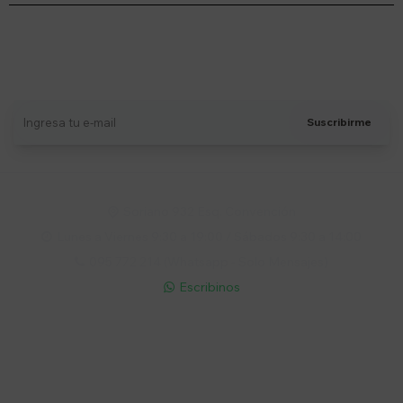
Suscríbete a nuestro newsletter
Recibí ofertas, novedades y más
Suscribirme
Soriano 932 Esq. Convención

Lunes a Viernes 9:30 a 19:00 / Sábados 9:30 a 14:00

095 772 214 (Whatsapp - Solo Mensajes)

Escribinos

Cuenta
Empresa