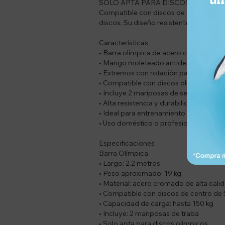
SOLO APTA PARA DISCOS OLÍMPIC
Compatible con discos de centro de 5 c
discos. Su diseño resistente es ideal 
Características
• Barra olímpica de acero cromado
• Mango moleteado antideslizante
• Extremos con rotación para mayor es
• Compatible con discos olímpicos d
• Incluye 2 mariposas de seguridad
• Alta resistencia y durabilidad
• Ideal para entrenamiento de fuerza 
• Uso doméstico o profesional
Especificaciones
Barra Olímpica
• Largo: 2.2 metros
• Peso aproximado: 19 kg
• Material: acero cromado de alta cali
• Compatible con discos de centro de
• Capacidad de carga: hasta 150 kg
• Incluye: 2 mariposas de traba
• Solo apta para discos olímpicos