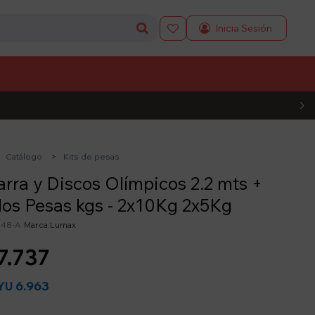

L CÓDIGO
Catálogo
Kits de pesas
arra y Discos Olímpicos 2.2 mts +
los Pesas kgs - 2x10Kg 2x5Kg
s48-A
Lumax
7.737
6.963
YU
y