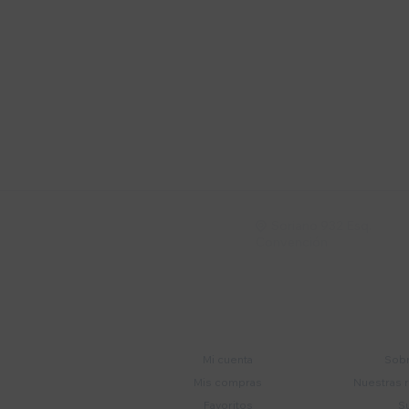
Suscríbete a nue
Recibí ofertas, novedade
Soriano 932 Esq.

Convención
Cuenta
E
Mi cuenta
Sobr
Mis compras
Nuestras 
Favoritos
S