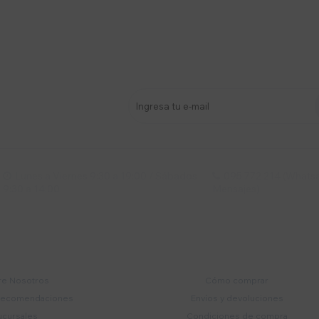
stro newsletter
s y más
Lunes a Viernes 9:30 a 19:00 / Sábados
095 772 214 (Whatsa


9:30 a 14:00
Mensajes)
mpresa
Compra
e Nosotros
Cómo comprar
recomendaciones
Envíos y devoluciones
ucursales
Condiciones de compra