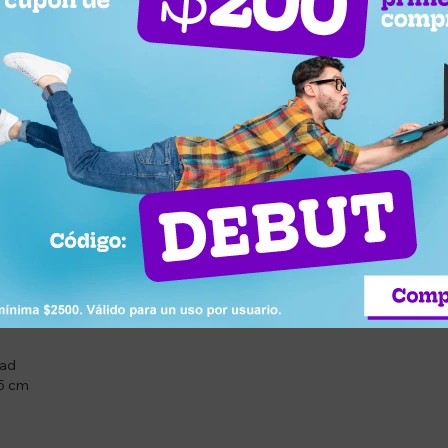
OS
m, asegurando un ajuste seguro y estable. Incluye 2 mariposas de tra
para entrenamientos intensivos tanto en casa como en gimnasio.
tabilidad
e 50 mm
y musculación
dad
 5 cm