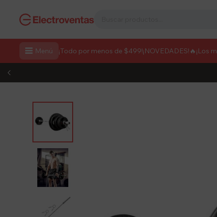

Menú
¡Todo por menos de $499!
¡NOVEDADES!
🔥¡Los 