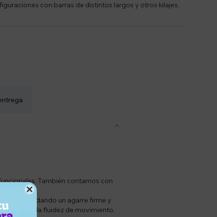
iguraciones con barras de distintos largos y otros kilajes.
entrega
os funcionales. También contamos con

l grip, brindando un agarre firme y
abilidad y la fluidez de movimiento.