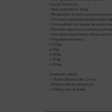
Discos Olímpicos
• Peso total del kit: 30 kg
• Recubiertos en goma para mayor pro
• Con asas ergonómicas para mejor ag
• Compatibles con barras de centro d
• Permiten ejercicios con barra o sin ba
• Solo aptos para barras olímpicas o 
• Disponible en pesos:
o 2,5 kg
o 5 kg
o 10 kg
o 15 kg
o 20 kg
Contenido del kit
• 1 Barra Olímpica de 2.2 mts
• 30 kg en discos olímpicos
• 2 Mariposas de traba