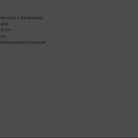
tección y durabilidad
arre
e 5 cm
rra
entrenamiento funcional