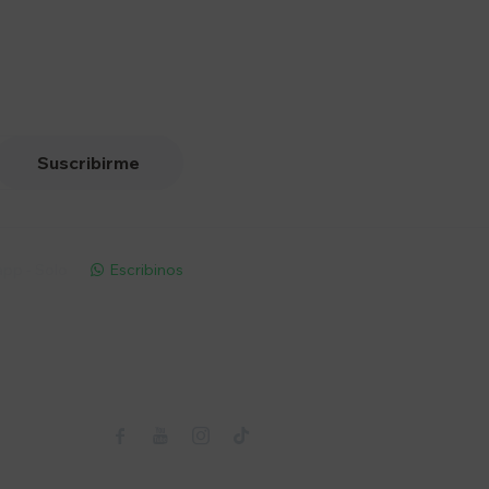
Suscribirme
pp - Solo
Escribinos

Seguinos


