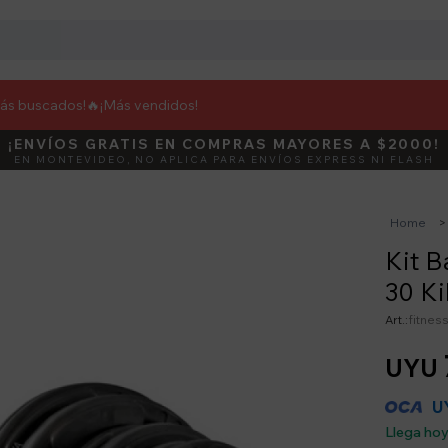
más buscados!🔥
¡Más vendidos!
¡ENVÍOS GRATIS EN COMPRAS MAYORES A $2000!
DEBUT
ACTIVÁ E
EN MONTEVIDEO, NO APLICA PARA ENVÍOS EXPRESS NI FLASH
Home
Kit B
30 Ki
fitnes
UYU
U
Llega ho