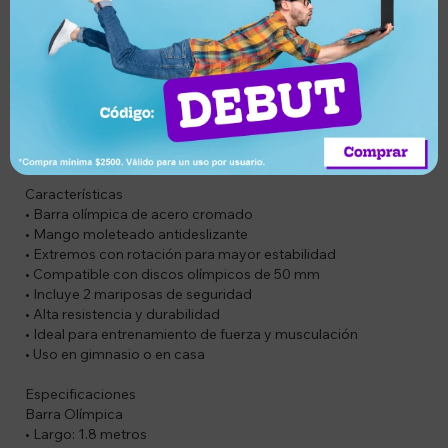
que ayudan a mejorar la estabilidad y el rendimiento en cada
repetición.
SOLO APTA PARA DISCOS OLÍMPICOS
Compatible con discos de centro de 5 cm, asegurando un
ajuste seguro y estable. Incluye 2 mariposas de traba para la
fijación de los discos. Su estructura reforzada permite
soportar cargas elevadas, ideal tanto para uso doméstico
como profesional.
Características
• Barra olímpica de acero cromado
• Mango moleteado antideslizante
• Extremos con rotación para mayor estabilidad
• Compatible con discos olímpicos de 50 mm
• Incluye 2 mariposas de seguridad
• Alta resistencia y durabilidad
• Ideal para entrenamiento de fuerza y musculación
• Uso en gimnasio o en casa
Especificaciones
Barra Olímpica
• Largo: 1.8 metros