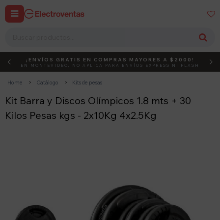


¡ENVÍOS GRATIS EN COMPRAS MAYORES A $2000!
DEBUT
ACTIVÁ EL CÓDIGO
EN MONTEVIDEO, NO APLICA PARA ENVÍOS EXPRESS NI FLASH
Home
Catálogo
Kits de pesas
Kit Barra y Discos Olímpicos 1.8 mts + 30
Kilos Pesas kgs - 2x10Kg 4x2.5Kg