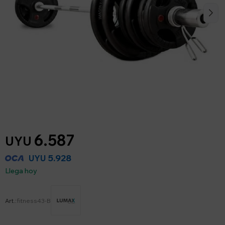
6.587
UYU
5.928
UYU
Llega hoy
fitness43-B