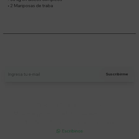
• 2 Mariposas de traba
Suscríbete a nuestro newsletter
Recibí ofertas, novedades y más
Suscribirme
Soriano 932 Esq. Convención

Lunes a Viernes 9:30 a 19:00 / Sábados 9:30 a 14:00

095 772 214 (Whatsapp - Solo Mensajes)

Escribinos
