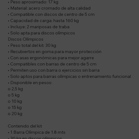
• Peso aproximado: 17 kg
• Material: acero cromado de alta calidad
• Compatible con discos de centro de 5 cm
• Capacidad de carga: hasta 160 kg
• Incluye: 2 mariposas de traba
• Solo apta para discos olímpicos
Discos Olímpicos
• Peso total del kit: 30 kg
• Recubiertos en goma para mayor protección
• Con asas ergonómicas para mejor agarre
• Compatibles con barras de centro de 5 cm
• Permiten uso con barra o ejercicios sin barra
• Solo aptos para barras olímpicas o entrenamiento funcional
• Disponible en pesos:
o 2,5 kg
o 5 kg
o 10 kg
o 15 kg
o 20 kg
Contenido del kit
• 1 Barra Olímpica de 1.8 mts
• 30 kg en discos olímpicos