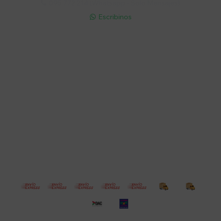
095 772 214 (Whatsapp - Solo Mensajes)

Escribinos

Cuenta
Empresa
Compra
Seguinos