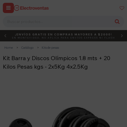


¡ENVÍOS GRATIS EN COMPRAS MAYORES A $2000!
DEBUT
ACTIVÁ EL CÓDIGO
EN MONTEVIDEO, NO APLICA PARA ENVÍOS EXPRESS NI FLASH
Home
Catálogo
Kits de pesas
Kit Barra y Discos Olímpicos 1.8 mts + 20
Kilos Pesas kgs - 2x5Kg 4x2.5Kg