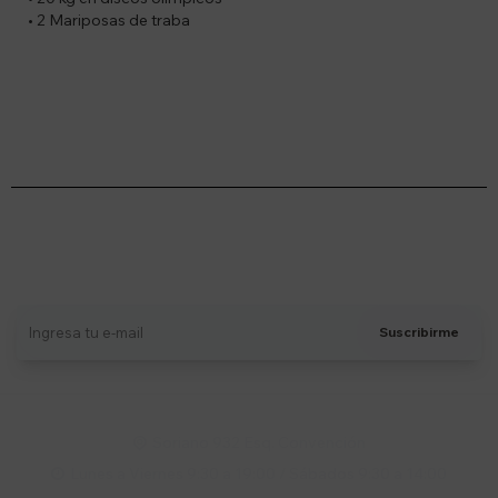
• 2 Mariposas de traba
Suscríbete a nuestro newsletter
Recibí ofertas, novedades y más
Suscribirme
Soriano 932 Esq. Convención

Lunes a Viernes 9:30 a 19:00 / Sábados 9:30 a 14:00
