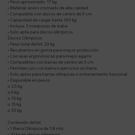
• Peso aproximado: 17 kg
• Material: acero cromado de alta calidad
• Compatible con discos de centro de 5 cm
• Capacidad de carga: hasta 160 kg
• Incluye: 2 mariposas de traba
• Solo apta para discos olímpicos
Discos Olímpicos
• Peso total del kit: 20 kg
• Recubiertos en goma para mayor protección
• Con asas ergonómicas para mejor agarre
• Compatibles con barras de centro de 5 cm
• Permiten uso con barra o ejercicios sin barra
• Solo aptos para barras olímpicas o entrenamiento funcional
• Disponible en pesos:
o 2,5 kg
o 5 kg
o 10 kg
o 15 kg
o 20 kg
Contenido del kit
• 1 Barra Olímpica de 1.8 mts
• 20 kg en discos olímpicos