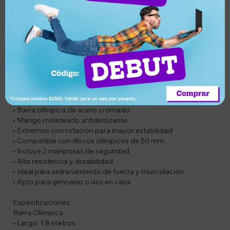
que ayudan a mejorar la estabilidad y el rendimiento en cada
repetición.
SOLO APTA PARA DISCOS OLÍMPICOS
Compatible con discos de centro de 5 cm, asegurando un
ajuste seguro y estable. Incluye 2 mariposas de traba para la
fijación de los discos. Su estructura resistente permite
soportar cargas elevadas, ideal para uso doméstico o
profesional.
Características
• Barra olímpica de acero cromado
• Mango moleteado antideslizante
• Extremos con rotación para mayor estabilidad
• Compatible con discos olímpicos de 50 mm
• Incluye 2 mariposas de seguridad
• Alta resistencia y durabilidad
• Ideal para entrenamiento de fuerza y musculación
• Apto para gimnasio o uso en casa
Especificaciones
Barra Olímpica
• Largo: 1.8 metros