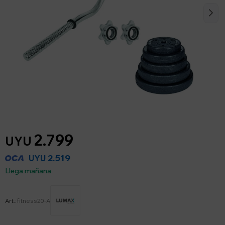
2.799
UYU
2.519
UYU
Llega mañana
fitness20-A