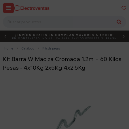


¡ENVÍOS GRATIS EN COMPRAS MAYORES A $2000!
DEBUT
ACTIVÁ EL CÓDIGO
EN MONTEVIDEO, NO APLICA PARA ENVÍOS EXPRESS NI FLASH
Home
Catálogo
Kits de pesas
Kit Barra W Maciza Cromada 1.2m + 60 Kilos
Pesas - 4x10Kg 2x5Kg 4x2.5Kg