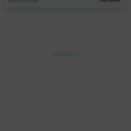
Suscribirme
Soriano 932 Esq. Convención

Lunes a Viernes 9:30 a 19:00 / Sábados 9:30 a 14:00

095 772 214 (Whatsapp - Solo Mensajes)

Escribinos

Cuenta
Empresa
Compra
Seguinos