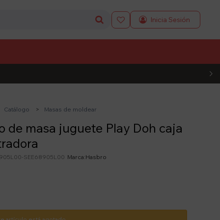

L CÓDIGO
Catálogo
Masas de moldear
 de masa juguete Play Doh caja
tradora
905L00-SEE68905L00
Hasbro
te artículo está agotado.