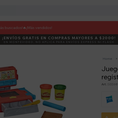
más buscados!🔥
¡Más vendidos!
¡ENVÍOS GRATIS EN COMPRAS MAYORES A $2000!
DEBUT
ACTIVÁ E
EN MONTEVIDEO, NO APLICA PARA ENVÍOS EXPRESS NI FLASH
Home
Juego
regis
SEE68
Es