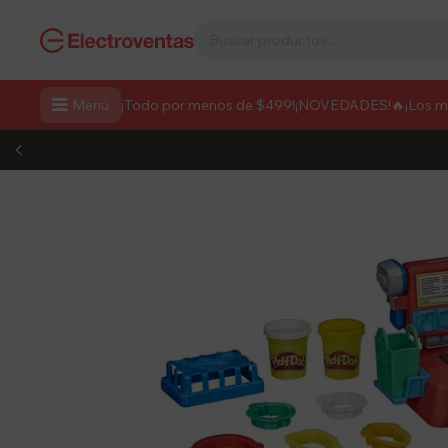

Menú
¡Todo por menos de $499!
¡NOVEDADES!
🔥¡Los 