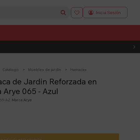

L CÓDIGO
Catálogo
Muebles de jardín
Hamacas
ca de Jardin Reforzada en
 Arye 065 - Azul
65-AZ
Arye
te artículo está agotado.