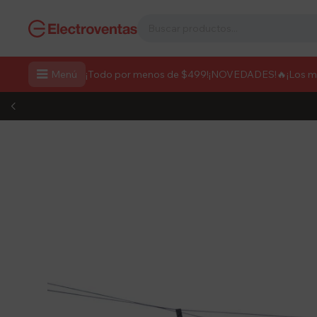

Menú
¡Todo por menos de $499!
¡NOVEDADES!
🔥¡Los 