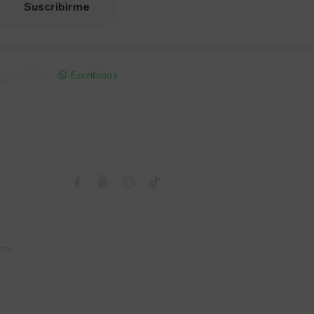
Suscribirme
pp - Solo
Escribinos

Seguinos



nes