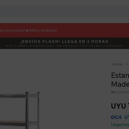
más buscados!🔥
¡Más vendidos!
¡ENVÍOS FLASH! LLEGA EN 2 HORAS
DEBUT
ACTIVÁ E
SOLO PARA MONTEVIDEO EN PRODUCTOS SELECCIONADOS
Home
Estan
Made
KINGS
UYU
U
Llega ho