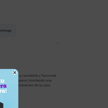
entrega

ión práctica, resistente y funcional
madera MDF espesa, brindando una
n distintos ambientes de la casa,
isponible.