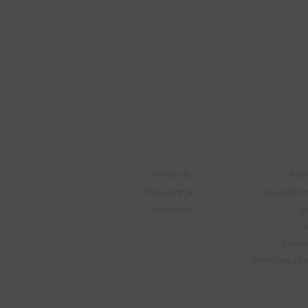
Recibí ofertas, novedade
Soriano 932 Esq.

Convención
Cuenta
E
Mi cuenta
Sobr
Mis compras
Nuestras 
Favoritos
S
Trabaj
Términos y c