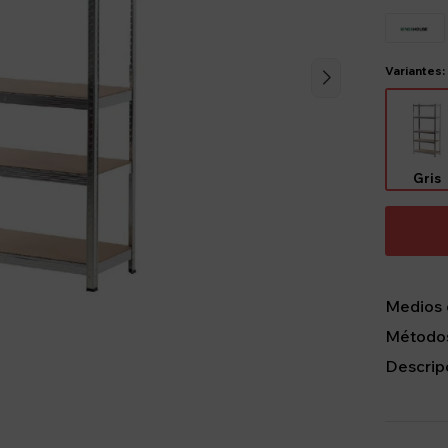
Variantes:
Gris
Medios 
Métodos
Descrip