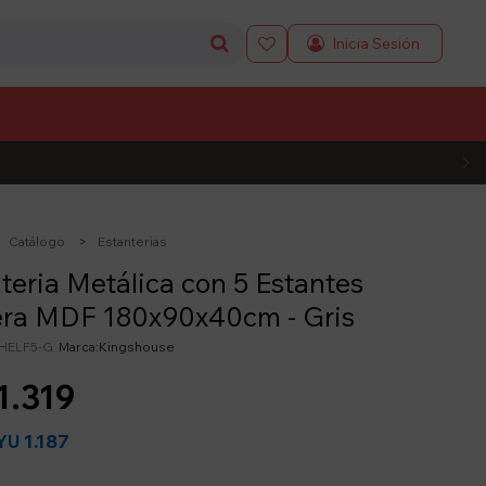

L CÓDIGO
Catálogo
Estanterias
teria Metálica con 5 Estantes
ra MDF 180x90x40cm - Gris
HELF5-G
Kingshouse
1.319
1.187
YU
y