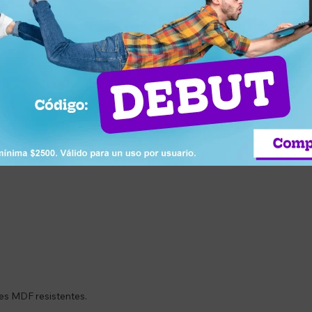
ayor resistencia.
ización eficiente.
alleres, garajes y comercios.
 de diferentes tamaños.
io disponible.
tes MDF resistentes.