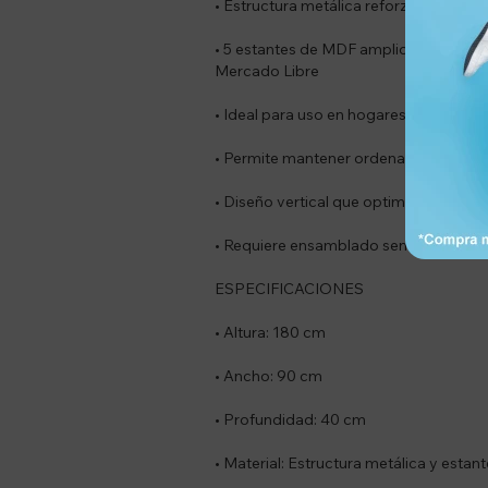
• Estructura metálica reforzada para m
• 5 estantes de MDF amplios para organ
Mercado Libre
• Ideal para uso en hogares, oficinas, t
• Permite mantener ordenados objetos
• Diseño vertical que optimiza el espac
• Requiere ensamblado sencillo.
ESPECIFICACIONES
• Altura: 180 cm
• Ancho: 90 cm
• Profundidad: 40 cm
• Material: Estructura metálica y estan