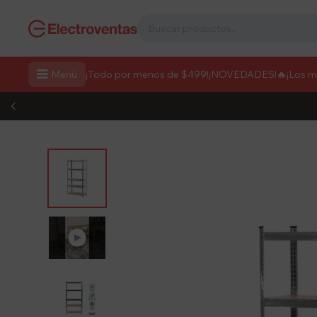

Menú
¡Todo por menos de $499!
¡NOVEDADES!
🔥¡Los 