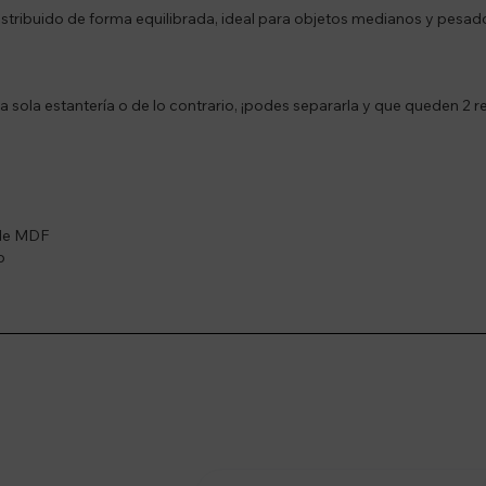
stribuido de forma equilibrada, ideal para objetos medianos y pesad
sola estantería o de lo contrario, ¡podes separarla y que queden 2 re
 de MDF
o
stro newsletter