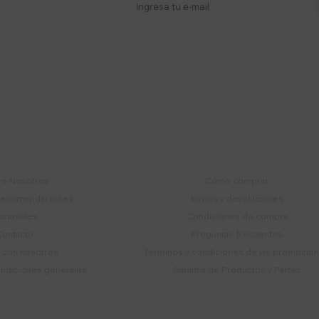
s y más
Lunes a Viernes 9:30 a 19:00 / Sábados
095 772 214 (Whatsa


9:30 a 14:00
Mensajes)
mpresa
Compra
e Nosotros
Cómo comprar
recomendaciones
Envíos y devoluciones
ucursales
Condiciones de compra
Contacto
Preguntas frecuentes
a con nosotros
Términos y condiciones de las promocio
ondiciones generales
Garantía de Productos y Partes