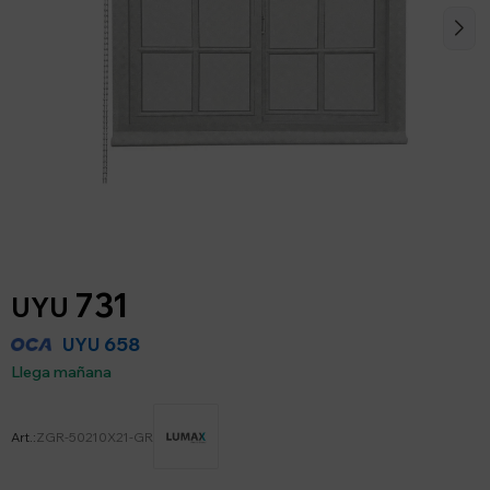
731
UYU
658
UYU
Llega mañana
ZGR-50210X21-GR