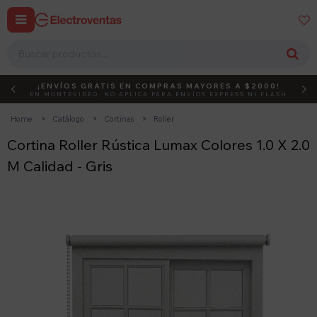


¡ENVÍOS GRATIS EN COMPRAS MAYORES A $2000!
DEBUT
ACTIVÁ EL CÓDIGO
EN MONTEVIDEO, NO APLICA PARA ENVÍOS EXPRESS NI FLASH
Home
Catálogo
Cortinas
Roller
Cortina Roller Rústica Lumax Colores 1.0 X 2.0
M Calidad - Gris