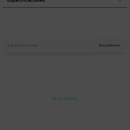
Especificaciones
Suscríbete a nuestro newsletter
Recibí ofertas, novedades y más
Suscribirme
Soriano 932 Esq. Convención

Lunes a Viernes 9:30 a 19:00 / Sábados 9:30 a 14:00

095 772 214 (Whatsapp - Solo Mensajes)

Escribinos

Cuenta
Empresa