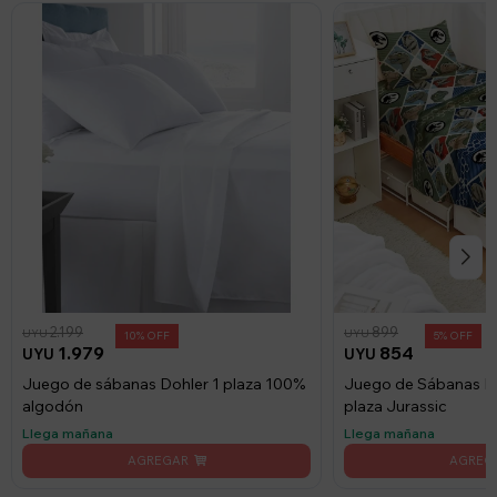
2.199
899
UYU
UYU
10
5
1.979
854
UYU
UYU
Juego de sábanas Dohler 1 plaza 100%
Juego de Sábanas Dis
algodón
plaza Jurassic
Llega mañana
Llega mañana