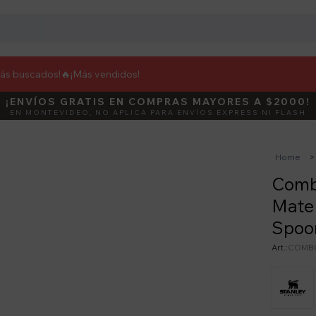
más buscados!🔥
¡Más vendidos!
¡ENVÍOS GRATIS EN COMPRAS MAYORES A $2000!
DEBUT
ACTIVÁ E
EN MONTEVIDEO, NO APLICA PARA ENVÍOS EXPRESS NI FLASH
Home
Comb
Mate 
Spoon
COMBO