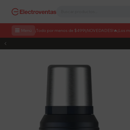

Menú
¡Todo por menos de $499!
¡NOVEDADES!
🔥¡Los 