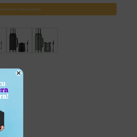
te artículo está agotado.
