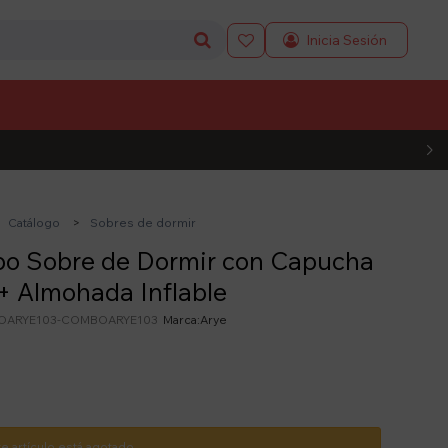

L CÓDIGO
Catálogo
Sobres de dormir
o Sobre de Dormir con Capucha
+ Almohada Inflable
ARYE103-COMBOARYE103
Arye
te artículo está agotado.