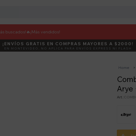
más buscados!🔥
¡Más vendidos!
¡ENVÍOS GRATIS EN COMPRAS MAYORES A $2000!
DEBUT
ACTIVÁ E
EN MONTEVIDEO, NO APLICA PARA ENVÍOS EXPRESS NI FLASH
Home
Comb
Arye 
COMBO
Es