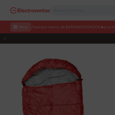

Menú
¡Todo por menos de $499!
¡NOVEDADES!
🔥¡Los 