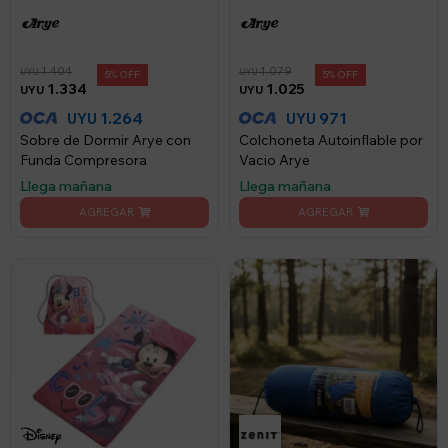
1.404
1.079
UYU
UYU
5
5
1.334
1.025
UYU
UYU
1.264
971
UYU
UYU
Sobre de Dormir Arye con
Colchoneta Autoinflable por
Funda Compresora
Vacio Arye
Llega mañana
Llega mañana