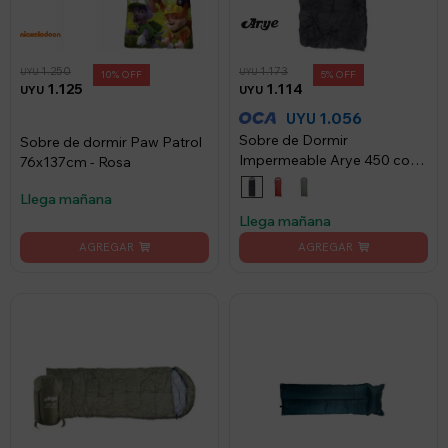
1.250
1.173
UYU
UYU
10
5
1.125
1.114
UYU
UYU
1.056
UYU
Sobre de Dormir
Sobre de dormir Paw Patrol
Impermeable Arye 450 con
76x137cm - Rosa
Capucha 180+30x75cm -
Llega mañana
Negro
Llega mañana