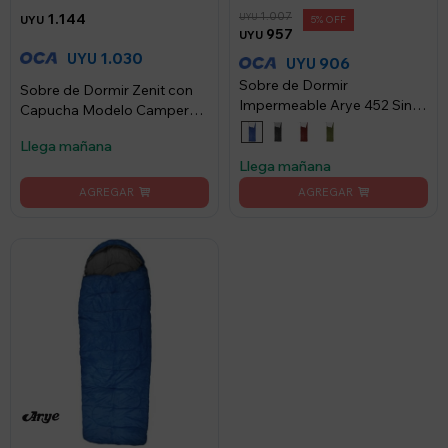
1.007
1.144
UYU
UYU
5
957
UYU
1.030
UYU
906
UYU
Sobre de Dormir
Sobre de Dormir Zenit con
Impermeable Arye 452 Sin
Capucha Modelo Camper
Capucha 180×75cm - Azul
Verde
Llega mañana
Llega mañana