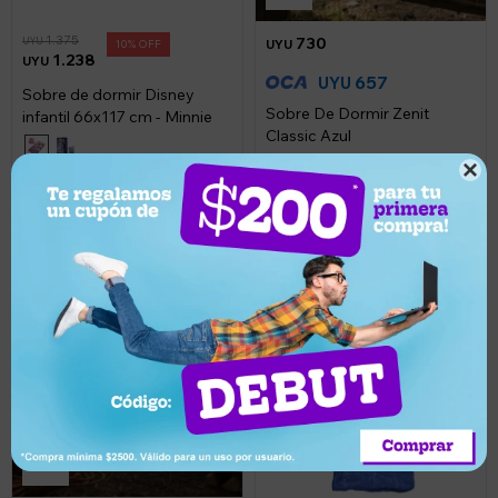
1.375
730
UYU
10
UYU
1.238
UYU
657
UYU
Sobre de dormir Disney
Sobre De Dormir Zenit
infantil 66x117 cm - Minnie
Classic Azul
Llega mañana

Llega mañana