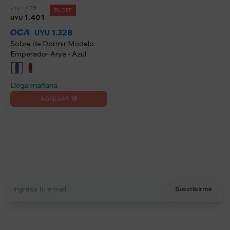
1.475
UYU
5
1.401
UYU
1.328
UYU
Sobre de Dormir Modelo
Emperador Arye - Azul
Llega mañana
Suscríbete a nuestro newsletter
Recibí ofertas, novedades y más
Suscribirme