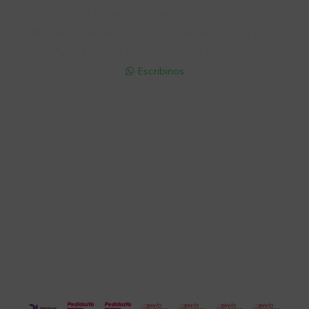
Soriano 932 Esq. Convención

Lunes a Viernes 9:30 a 19:00 / Sábados 9:30 a 14:00

095 772 214 (Whatsapp - Solo Mensajes)

Escribinos

Cuenta
Empresa
Compra
Seguinos