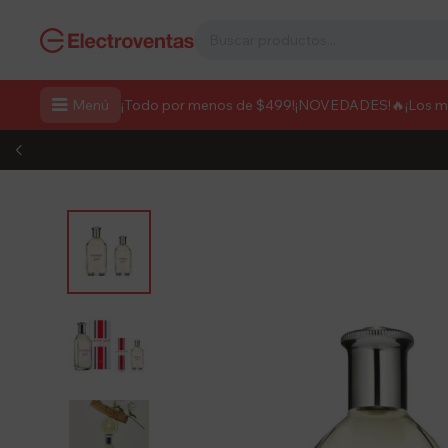

Menú
¡Todo por menos de $499!
¡NOVEDADES!
🔥¡Los 