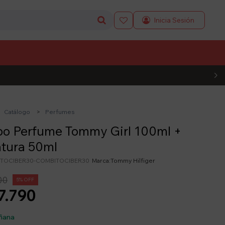

L CÓDIGO
Catálogo
Perfumes
o Perfume Tommy Girl 100ml +
atura 50ml
TOCIBER30-COMBITOCIBER30
Tommy Hilfiger
00
5
7.790
ñana