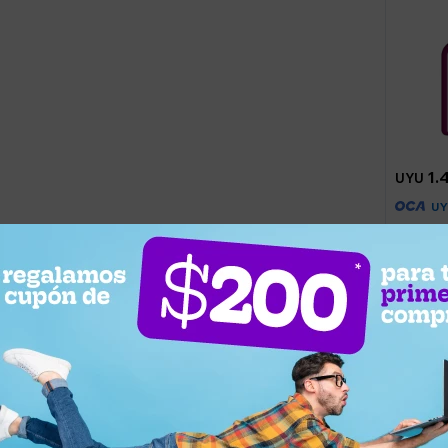
1.
UYU
U
Shampoo
Curl Hi
Llega m
¿Por qué elegir este producto?