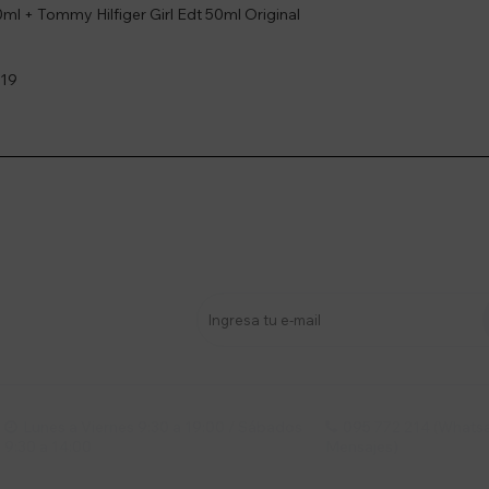
ml + Tommy Hilfiger Girl Edt 50ml Original
19
stro newsletter
s y más
Lunes a Viernes 9:30 a 19:00 / Sábados
095 772 214 (Whatsa


9:30 a 14:00
Mensajes)