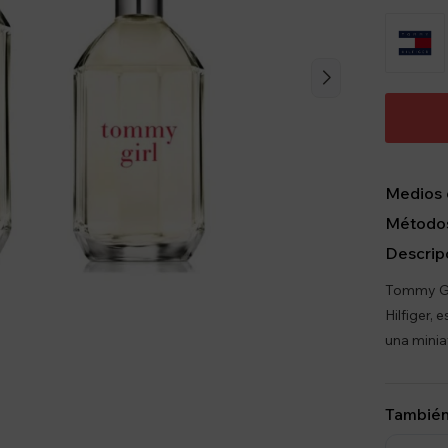
Medios 
Métodos
Descrip
Tommy Gir
Hilfiger,
una minia
También