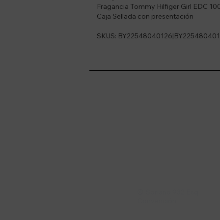
Fragancia Tommy Hilfiger Girl EDC 100
Caja Sellada con presentación
SKUS: BY22548040126|BY225480401
Suscríbete a nue
Recibí ofertas, novedade
Soriano 932 Esq.

Convención