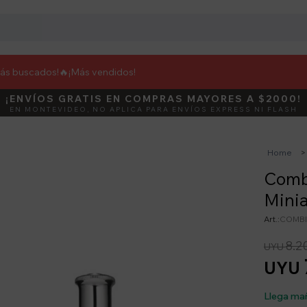
más buscados!🔥
¡Más vendidos!
¡ENVÍOS GRATIS EN COMPRAS MAYORES A $2000!
DEBUT
ACTIVÁ E
EN MONTEVIDEO, NO APLICA PARA ENVÍOS EXPRESS NI FLASH
Home
Comb
Mini
COMBI
8.2
UYU
UYU
Llega ma