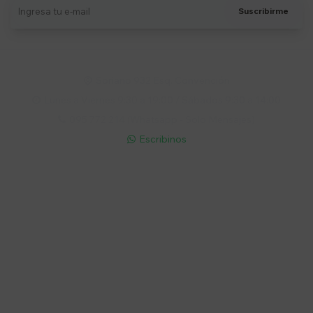
Suscribirme
Soriano 932 Esq. Convención

Lunes a Viernes 9:30 a 19:00 / Sábados 9:30 a 14:00

095 772 214 (Whatsapp - Solo Mensajes)

Escribinos

Cuenta
Empresa
Compra
Seguinos