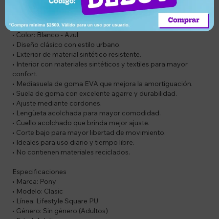
Características
• Marca: Pony
• Modelo: Lifestyle Square PU
• Color: Blanco - Azul
• Diseño clásico con estilo urbano.
• Exterior de material sintético resistente.
• Interior con materiales sintéticos y textiles para mayor
confort.
• Mediasuela de goma EVA que mejora la amortiguación.
• Suela de goma con excelente agarre y durabilidad.
• Ajuste mediante cordones.
• Lengüeta acolchada para mayor comodidad.
• Cuello acolchado que brinda mejor ajuste.
• Corte bajo para mayor libertad de movimiento.
• Ideales para uso diario y tiempo libre.
• No contienen materiales reciclados.
Especificaciones
• Marca: Pony
• Modelo: Clasic
• Línea: Lifestyle Square PU
• Género: Sin género (Adultos)