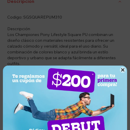
Descripción
Codigo: SGSQUAREPUM310
Descripción
Los Championes Pony Lifestyle Square PU combinan un
diseño clásico con materiales resistentes para ofrecer un
calzado cómodo y versátil, ideal para el uso diario. Su
combinación de colores blanco y azul brinda un estilo
deportivo y urbano que se adapta fácilmente a diferentes
outfits.
Fabricados con un exterior de material sintético de alta

calidad, ofrecen durabilidad y un mantenimiento sencillo. El
interior con materiales sintéticos y textiles proporciona una
sensación de confort durante todo el día, mientras que la
mediasuela de goma EVA y la plantilla acolchada ayudan a
absorber los impactos para una pisada más suave.
Su suela de goma brinda excelente tracción sobre
superficies de cemento, y el ajuste mediante cordones, junto
con la lengüeta y el cuello acolchados, aseguran un calce
cómodo y seguro.