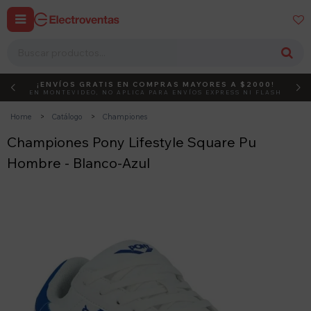


¡ENVÍOS GRATIS EN COMPRAS MAYORES A $2000!
DEBUT
ACTIVÁ EL CÓDIGO
EN MONTEVIDEO, NO APLICA PARA ENVÍOS EXPRESS NI FLASH
Home
Catálogo
Championes
Championes Pony Lifestyle Square Pu
Hombre - Blanco-Azul