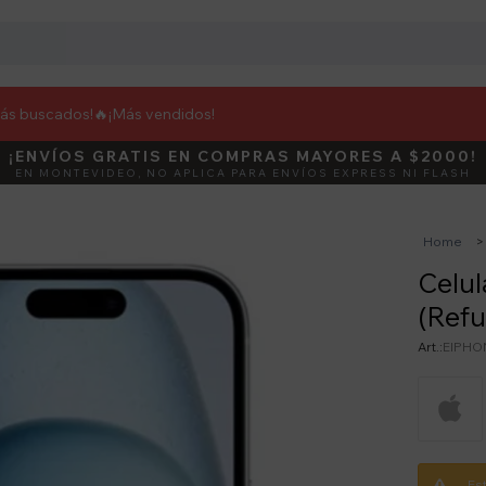
más buscados!🔥
¡Más vendidos!
¡ENVÍOS GRATIS EN COMPRAS MAYORES A $2000!
DEBUT
ACTIVÁ E
EN MONTEVIDEO, NO APLICA PARA ENVÍOS EXPRESS NI FLASH
Home
Celul
(Refu
EIPHO
Es