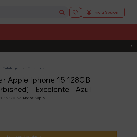

L CÓDIGO
Catálogo
Celulares
ar Apple Iphone 15 128GB
rbished) - Excelente - Azul
NE15-128-AZ
Apple
te artículo está agotado.