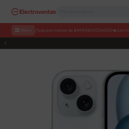

Menú
¡Todo por menos de $499!
¡NOVEDADES!
🔥¡Los 