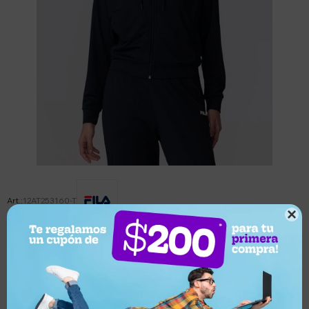
12AT253160-T

Este artículo está agotado.