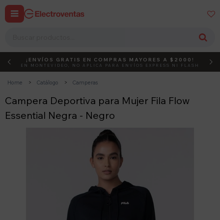


¡ENVÍOS GRATIS EN COMPRAS MAYORES A $2000!
DEBUT
ACTIVÁ EL CÓDIGO
EN MONTEVIDEO, NO APLICA PARA ENVÍOS EXPRESS NI FLASH
Home
Catálogo
Camperas
Campera Deportiva para Mujer Fila Flow
Essential Negra - Negro