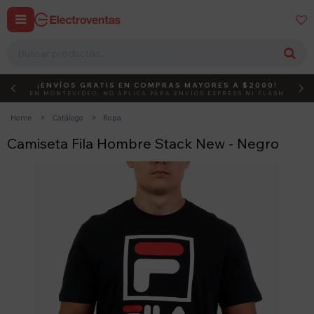


¡ENVÍOS GRATIS EN COMPRAS MAYORES A $2000!
DEBUT
ACTIVÁ EL CÓDIGO
EN MONTEVIDEO, NO APLICA PARA ENVÍOS EXPRESS NI FLASH
Home
Catálogo
Ropa
Camiseta Fila Hombre Stack New - Negro