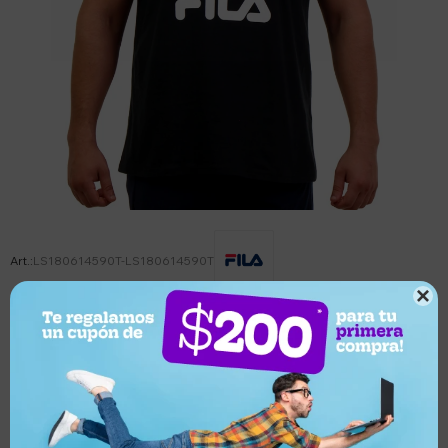
LS180614590T-LS180614590T

Este artículo está agotado.