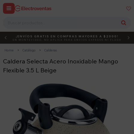


¡ENVÍOS GRATIS EN COMPRAS MAYORES A $2000!
DEBUT
ACTIVÁ EL CÓDIGO
EN MONTEVIDEO, NO APLICA PARA ENVÍOS EXPRESS NI FLASH
Home
Catálogo
Calderas
Caldera Selecta Acero Inoxidable Mango
Flexible 3.5 L Beige