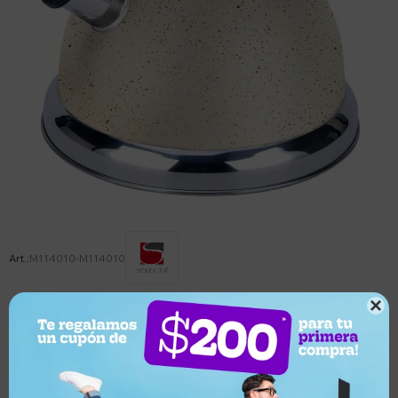
M114010-M114010

Este artículo está agotado.