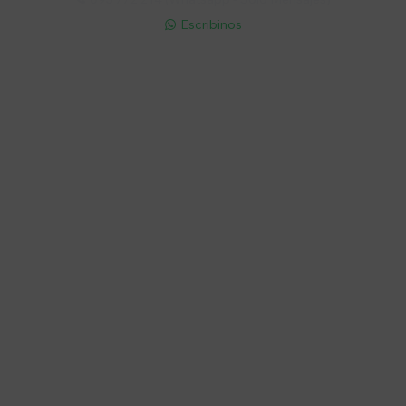
Escribinos

Cuenta
Empresa
Compra
Seguinos
© Copyright 2026 / Electroventas