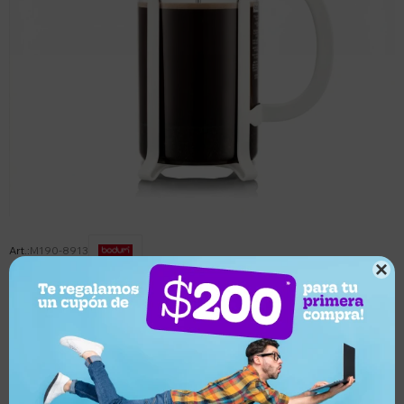
M190-8913

Este artículo está agotado.