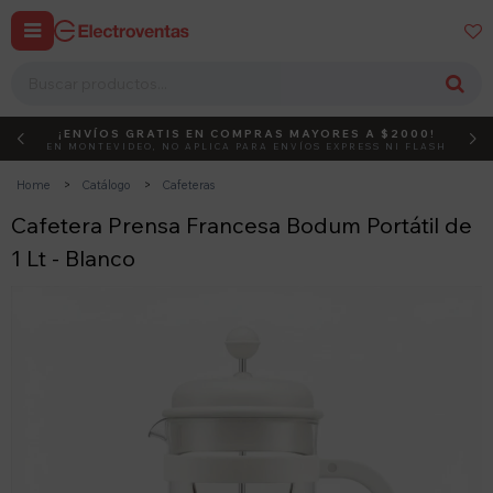


¡ENVÍOS GRATIS EN COMPRAS MAYORES A $2000!
DEBUT
ACTIVÁ EL CÓDIGO
EN MONTEVIDEO, NO APLICA PARA ENVÍOS EXPRESS NI FLASH
Home
Catálogo
Cafeteras
Cafetera Prensa Francesa Bodum Portátil de
1 Lt - Blanco