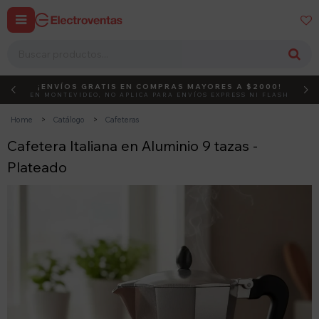


¡ENVÍOS GRATIS EN COMPRAS MAYORES A $2000!
DEBUT
ACTIVÁ EL CÓDIGO
EN MONTEVIDEO, NO APLICA PARA ENVÍOS EXPRESS NI FLASH
Home
Catálogo
Cafeteras
Cafetera Italiana en Aluminio 9 tazas -
Plateado