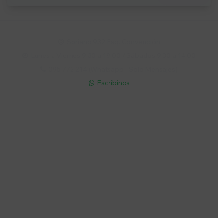
Soriano 932 Esq. Convención

Lunes a Viernes 9:30 a 19:00 / Sábados 9:30 a 14:00

095 772 214 (Whatsapp - Solo Mensajes)

Escribinos

Cuenta
Empresa
Compra
Seguinos