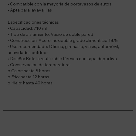
• Compatible con la mayoría de portavasos de autos
• Apta para lavavajillas
Especificaciones técnicas
• Capacidad: 710 ml
• Tipo de aislamiento: Vacío de doble pared
• Construcción: Acero inoxidable grado alimenticio 18/8
• Uso recomendado: Oficina, gimnasio, viajes, automóvil,
actividades outdoor
• Diseño: Botella reutilizable térmica con tapa deportiva
• Conservación de temperatura:
o Calor: hasta 8 horas
o Frío: hasta 12 horas
o Hielo: hasta 40 horas
Suscríbete a nuestro newsletter
Recibí ofertas, novedades y más