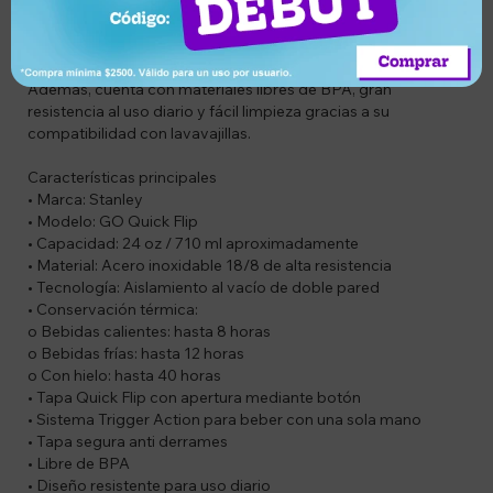
evitando derrames gracias a su botón de bloqueo. Su diseño
compacto se adapta a la mayoría de los portavasos de
vehículos y mochilas, convirtiéndola en una compañera ideal
para cualquier rutina.
Además, cuenta con materiales libres de BPA, gran
resistencia al uso diario y fácil limpieza gracias a su
compatibilidad con lavavajillas.
Características principales
• Marca: Stanley
• Modelo: GO Quick Flip
• Capacidad: 24 oz / 710 ml aproximadamente
• Material: Acero inoxidable 18/8 de alta resistencia
• Tecnología: Aislamiento al vacío de doble pared
• Conservación térmica:
o Bebidas calientes: hasta 8 horas
o Bebidas frías: hasta 12 horas
o Con hielo: hasta 40 horas
• Tapa Quick Flip con apertura mediante botón
• Sistema Trigger Action para beber con una sola mano
• Tapa segura anti derrames
• Libre de BPA
• Diseño resistente para uso diario