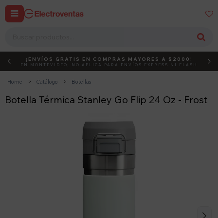


¡ENVÍOS GRATIS EN COMPRAS MAYORES A $2000!
DEBUT
ACTIVÁ EL CÓDIGO
EN MONTEVIDEO, NO APLICA PARA ENVÍOS EXPRESS NI FLASH
Home
Catálogo
Botellas
Botella Térmica Stanley Go Flip 24 Oz - Frost