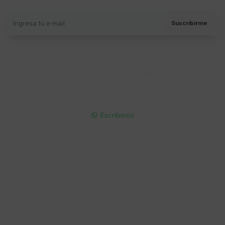
Suscribirme
Soriano 932 Esq. Convención

Lunes a Viernes 9:30 a 19:00 / Sábados 9:30 a 14:00

095 772 214 (Whatsapp - Solo Mensajes)

Escribinos

Cuenta
Empresa
Compra
Seguinos