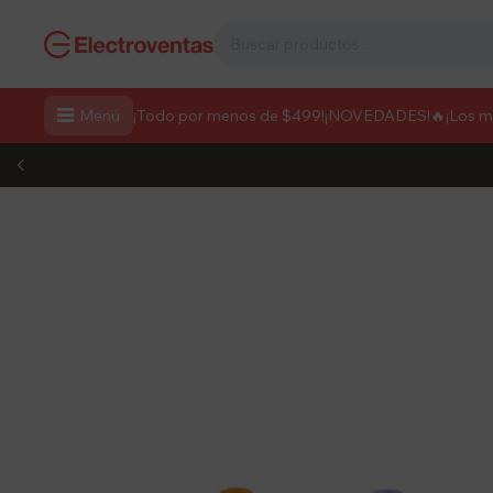

Menú
¡Todo por menos de $499!
¡NOVEDADES!
🔥¡Los 