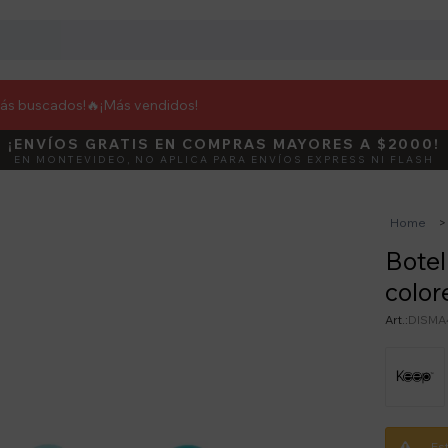
más buscados!🔥
¡Más vendidos!
¡ENVÍOS GRATIS EN COMPRAS MAYORES A $2000!
DEBUT
ACTIVÁ E
EN MONTEVIDEO, NO APLICA PARA ENVÍOS EXPRESS NI FLASH
Home
Botel
color
DISMA
Es