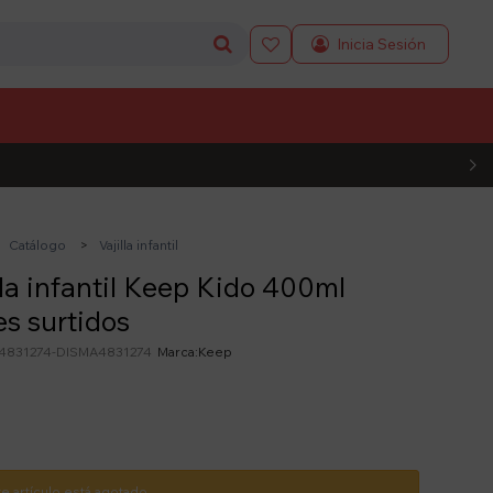

L CÓDIGO
Catálogo
Vajilla infantil
la infantil Keep Kido 400ml
es surtidos
4831274-DISMA4831274
Keep
te artículo está agotado.