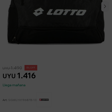
1.490
UYU
5
1.416
UYU
Llega mañana
SGWLYX19687B-13