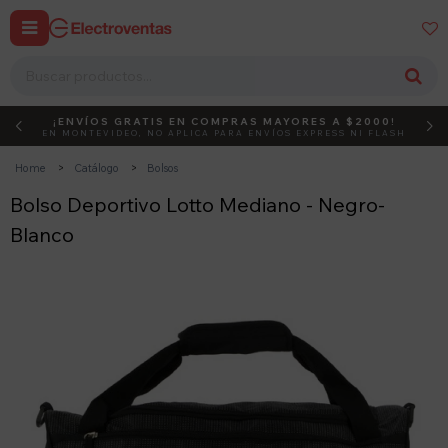


¡ENVÍOS GRATIS EN COMPRAS MAYORES A $2000!
DEBUT
ACTIVÁ EL CÓDIGO
EN MONTEVIDEO, NO APLICA PARA ENVÍOS EXPRESS NI FLASH
Home
Catálogo
Bolsos
Bolso Deportivo Lotto Mediano - Negro-
Blanco