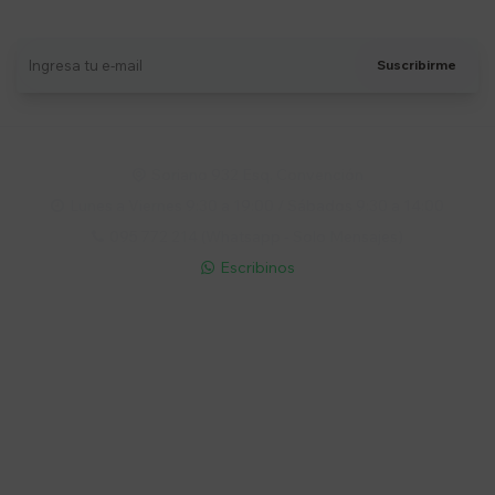
Recibí ofertas, novedades y más
Suscribirme
Soriano 932 Esq. Convención

Lunes a Viernes 9:30 a 19:00 / Sábados 9:30 a 14:00

095 772 214 (Whatsapp - Solo Mensajes)

Escribinos

Cuenta
Empresa
Compra
Seguinos