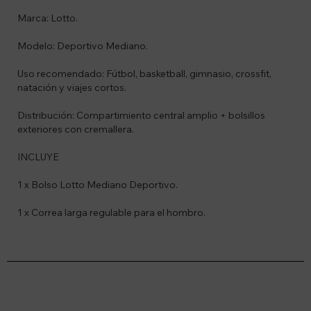
Marca: Lotto.
Modelo: Deportivo Mediano.
Uso recomendado: Fútbol, basketball, gimnasio, crossfit,
natación y viajes cortos.
Distribución: Compartimiento central amplio + bolsillos
exteriores con cremallera.
INCLUYE
1 x Bolso Lotto Mediano Deportivo.
1 x Correa larga regulable para el hombro.
Suscríbete a nuestro newsletter