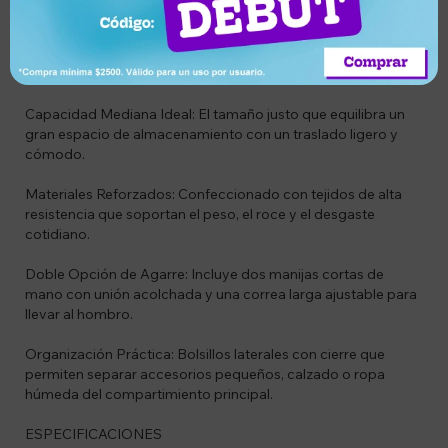
durabilidad y versatilidad para el uso diario o escapadas de
fin de semana.
CARACTERÍSTICAS
Capacidad Mediana Ideal: El tamaño justo que equilibra un
gran espacio de almacenamiento con un traslado ligero y
cómodo.
Materiales Reforzados: Confeccionado con tejidos de alta
resistencia que soportan el peso, el roce y el desgaste
cotidiano.
Doble Opción de Agarre: Incluye dos manijas cortas de
mano con unión acolchada y una correa larga ajustable para
llevar al hombro.
Organización Práctica: Bolsillos laterales con cierre que
permiten separar accesorios pequeños, calzado o ropa
húmeda del compartimiento principal.
ESPECIFICACIONES