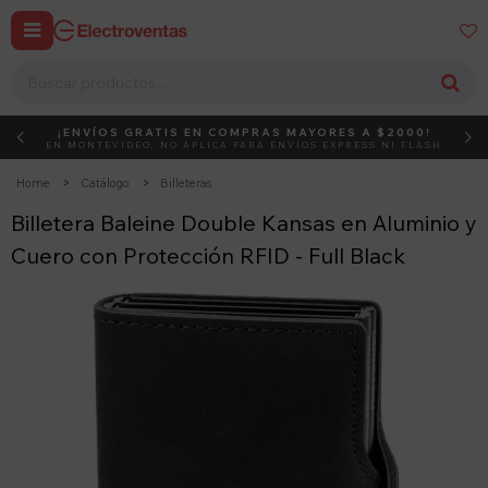


¡ENVÍOS GRATIS EN COMPRAS MAYORES A $2000!
DEBUT
ACTIVÁ EL CÓDIGO
EN MONTEVIDEO, NO APLICA PARA ENVÍOS EXPRESS NI FLASH
Home
Catálogo
Billeteras
Billetera Baleine Double Kansas en Aluminio y
Cuero con Protección RFID - Full Black