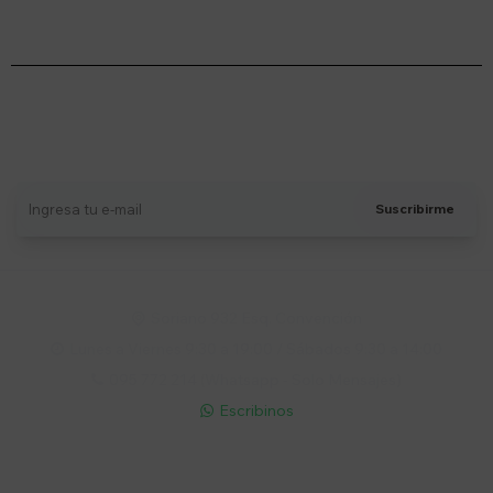
Suscríbete a nuestro newsletter
Recibí ofertas, novedades y más
Suscribirme
Soriano 932 Esq. Convención

Lunes a Viernes 9:30 a 19:00 / Sábados 9:30 a 14:00

095 772 214 (Whatsapp - Solo Mensajes)

Escribinos

Cuenta