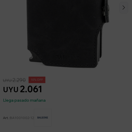
2.290
UYU
10
2.061
UYU
Llega pasado mañana
BA1001002-12