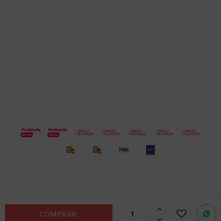
Empresa
Compra
Seguinos
© Copyright 2026 / Electroventas
Por
consultas

COMPRAR
no dudes
