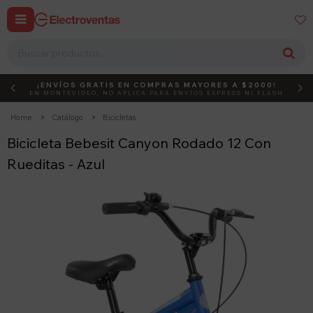


¡ENVÍOS GRATIS EN COMPRAS MAYORES A $2000!
DEBUT
ACTIVÁ EL CÓDIGO
EN MONTEVIDEO, NO APLICA PARA ENVÍOS EXPRESS NI FLASH
Home
Catálogo
Bicicletas
Bicicleta Bebesit Canyon Rodado 12 Con
Rueditas - Azul