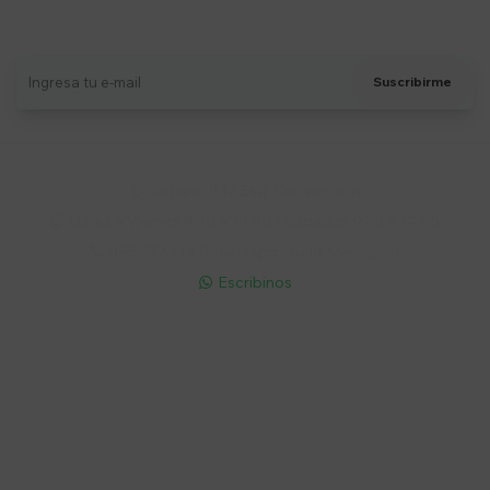
Recibí ofertas, novedades y más
Suscribirme
Soriano 932 Esq. Convención

Lunes a Viernes 9:30 a 19:00 / Sábados 9:30 a 14:00

095 772 214 (Whatsapp - Solo Mensajes)

Escribinos

Cuenta
Empresa
Compra