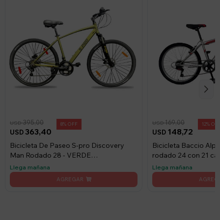
395,00
169,00
USD
USD
8
12
363,40
148,72
USD
USD
Bicicleta De Paseo S-pro Discovery
Bicicleta Baccio Al
Man Rodado 28 - VERDE
rodado 24 con 21 cam
METALIZADO
Llega mañana
Llega mañana