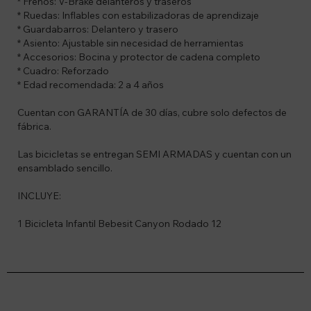
* Frenos: V-Brake delanteros y traseros
* Ruedas: Inflables con estabilizadoras de aprendizaje
* Guardabarros: Delantero y trasero
* Asiento: Ajustable sin necesidad de herramientas
* Accesorios: Bocina y protector de cadena completo
* Cuadro: Reforzado
* Edad recomendada: 2 a 4 años
Cuentan con GARANTÍA de 30 días, cubre solo defectos de
fábrica.
Las bicicletas se entregan SEMI ARMADAS y cuentan con un
ensamblado sencillo.
INCLUYE:
1 Bicicleta Infantil Bebesit Canyon Rodado 12
Suscríbete a nuestro newsletter