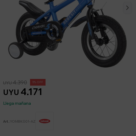
4.390
UYU
5
4.171
UYU
Llega mañana
YOMBK001-AZ