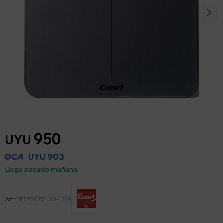
950
UYU
903
UYU
Llega pasado mañana
FE773077400-1226