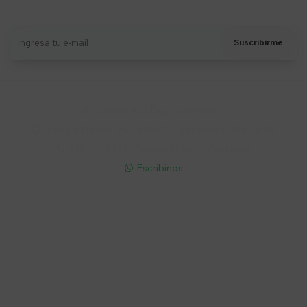
Recibí ofertas, novedades y más
Suscribirme
Soriano 932 Esq. Convención

Lunes a Viernes 9:30 a 19:00 / Sábados 9:30 a 14:00

095 772 214 (Whatsapp - Solo Mensajes)

Escribinos

Cuenta
Empresa
Compra
Seguinos