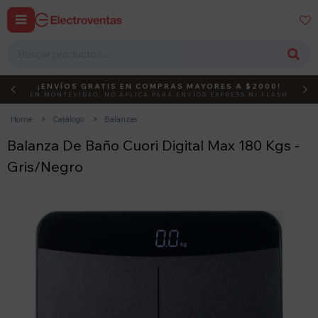


¡ENVÍOS GRATIS EN COMPRAS MAYORES A $2000!
DEBUT
ACTIVÁ EL CÓDIGO
EN MONTEVIDEO, NO APLICA PARA ENVÍOS EXPRESS NI FLASH
Home
Catálogo
Balanzas
Balanza De Baño Cuori Digital Max 180 Kgs -
Gris/Negro