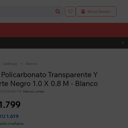

L CÓDIGO
Catálogo
Aleros
 Policarbonato Transparente Y
te Negro 1.0 X 0.8 M - Blanco
14100X80-TR
Lumax
1.799
1.619
YU
sado mañana