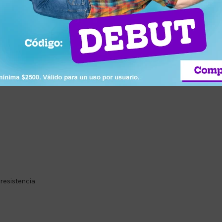
fácil instalación.
alidad
negro
 resistencia
d