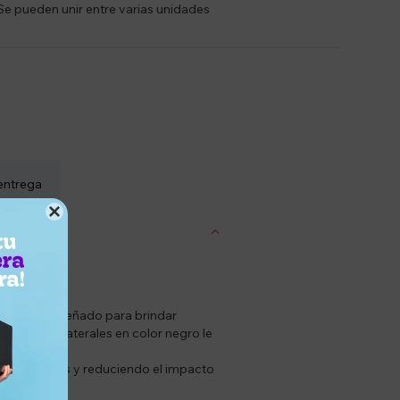
- Se pueden unir entre varias unidades
entrega

 calidad. Diseñado para brindar
s soportes laterales en color negro le
l de aberturas y reduciendo el impacto