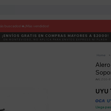
más buscados!🔥
¡Más vendidos!
¡ENVÍOS GRATIS EN COMPRAS MAYORES A $2000!
DEBUT
ACTIVÁ E
EN MONTEVIDEO, NO APLICA PARA ENVÍOS EXPRESS NI FLASH
Home
Alero
Sopor
ZGS-8
UYU
U
Llega pa