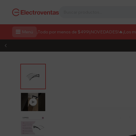

Menú
¡Todo por menos de $499!
¡NOVEDADES!
🔥¡Los 