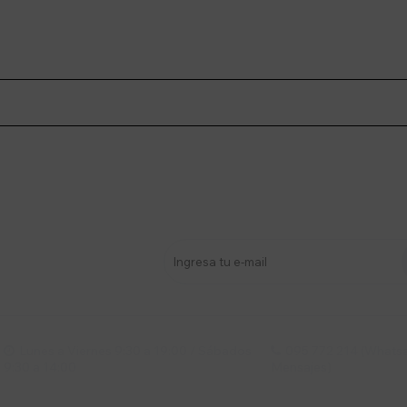
stro newsletter
s y más
Lunes a Viernes 9:30 a 19:00 / Sábados
095 772 214 (Whatsa


9:30 a 14:00
Mensajes)