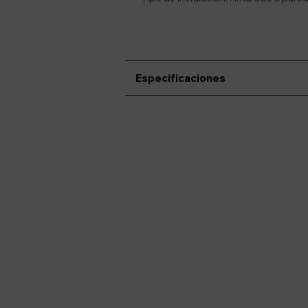
Especificaciones
Suscríbete a nue
Recibí ofertas, novedade
Soriano 932 Esq.

Convención