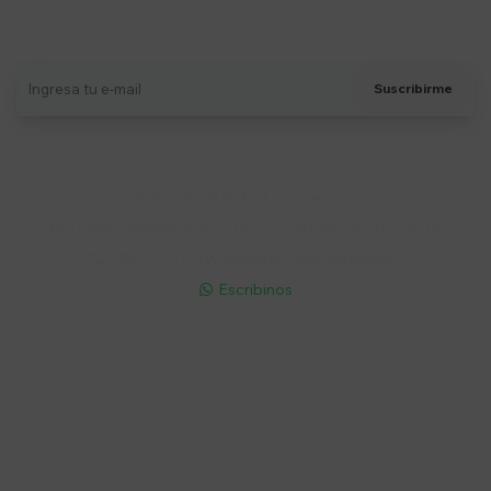
Suscríbete a nuestro newsletter
Recibí ofertas, novedades y más
Suscribirme
Soriano 932 Esq. Convención

Lunes a Viernes 9:30 a 19:00 / Sábados 9:30 a 14:00

095 772 214 (Whatsapp - Solo Mensajes)

Escribinos

Cuenta
Empresa
Compra