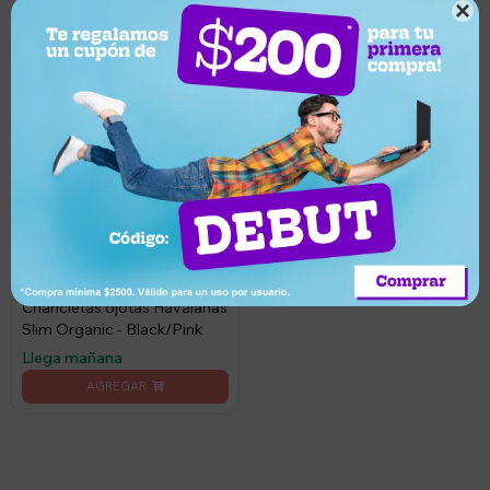

750
UYU
713
UYU
Chancletas ojotas Havaianas
Slim Organic - Black/Pink
Llega mañana