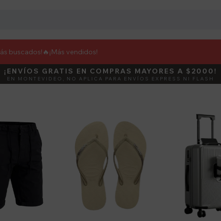
más buscados!🔥
¡Más vendidos!
¡ENVÍOS GRATIS EN COMPRAS MAYORES A $2000!
DEBUT
ACTIVÁ E
EN MONTEVIDEO, NO APLICA PARA ENVÍOS EXPRESS NI FLASH