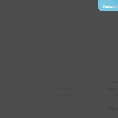
Suscríbete a nue
Recibí ofertas, novedade
Soriano 932 Esq.

Convención
Cuenta
E
Mi cuenta
Sobr
Mis compras
Nuestras 
Favoritos
S
Trabaj
Términos y c