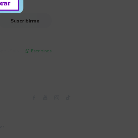
Suscribirme
pp - Solo
Escribinos

Seguinos



nes