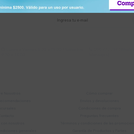
stro newsletter
s y más
Lunes a Viernes 9:30 a 19:00 / Sábados
095 772 214 (Whatsa


9:30 a 14:00
Mensajes)
mpresa
Compra
e Nosotros
Cómo comprar
recomendaciones
Envíos y devoluciones
ucursales
Condiciones de compra
Contacto
Preguntas frecuentes
a con nosotros
Términos y condiciones de las promocio
ondiciones generales
Garantía de Productos y Partes