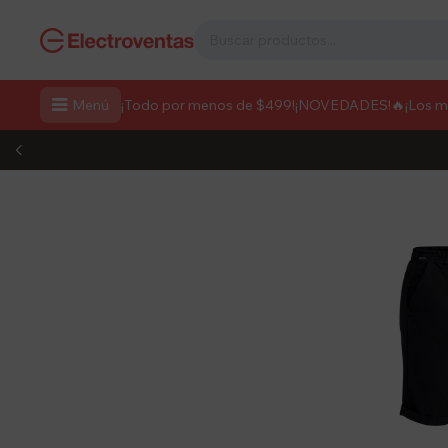

Menú
¡Todo por menos de $499!
¡NOVEDADES!
🔥¡Los 