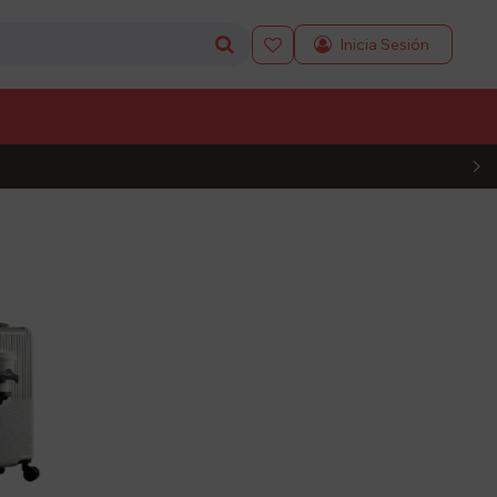

L CÓDIGO