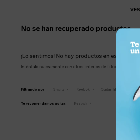
VES
No se han recuperado productos
¡Lo sentimos! No hay productos en esta secció
Inténtalo nuevamente con otros criterios de filtrado o busca
Quitar filtros
Filtrando por:
Shorts
Reebok
Te recomendamos quitar:
Reebok