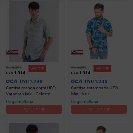
3.285
3.285
UYU
UYU
60
60
1.314
1.314
UYU
UYU
1.248
1.248
UYU
UYU
Camisa manga corta UFO
Camisa estampada UFO
Varadero kaki - Celeste
Maui Azul
Llega mañana
Llega mañana