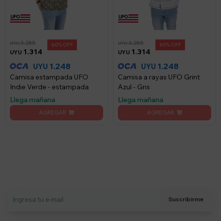
3.285
3.285
UYU
UYU
60
60
1.314
1.314
UYU
UYU
1.248
1.248
UYU
UYU
Camisa estampada UFO
Camisa a rayas UFO Grint
Indie Verde - estampada
Azul - Gris
Llega mañana
Llega mañana
Suscríbete a nuestro newsletter
Recibí ofertas, novedades y más
Suscribirme