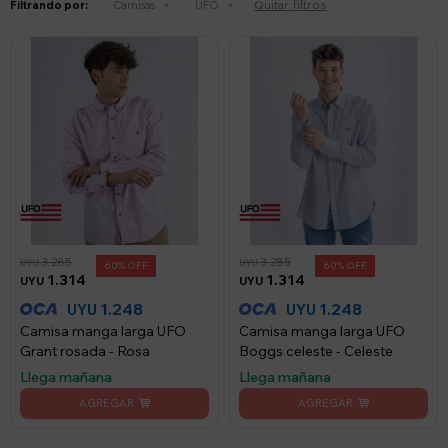
Quitar filtros
Filtrando por:
Camisas
UFO
3.285
3.285
UYU
UYU
60
60
1.314
1.314
UYU
UYU
1.248
1.248
UYU
UYU
Camisa manga larga UFO
Camisa manga larga UFO
Grant rosada - Rosa
Boggs celeste - Celeste
Llega mañana
Llega mañana