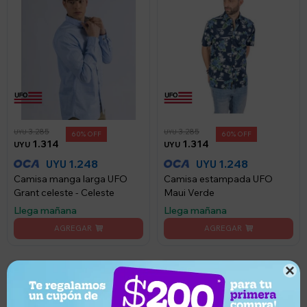
3.285
3.285
UYU
UYU
60
60
1.314
1.314
UYU
UYU
1.248
1.248
UYU
UYU
Camisa manga larga UFO
Camisa estampada UFO
Grant celeste - Celeste
Maui Verde
Llega mañana
Llega mañana
