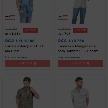
3.285
1.990
UYU
UYU
60
60
1.314
796
UYU
UYU
1.248
756
UYU
UYU
Camisa estampada UFO
Camisa de Manga Corta
Maui Mix
para Hombre UFO Bahamas
Blanco - Blanco
Llega mañana
Llega mañana