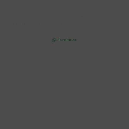
Soriano 932 Esq. Convención

Lunes a Viernes 9:30 a 19:00 / Sábados 9:30 a 14:00

095 772 214 (Whatsapp - Solo Mensajes)

Escribinos

Cuenta
Empresa
Compra
Seguinos