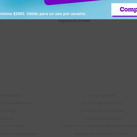
stro newsletter
s y más
Lunes a Viernes 9:30 a 19:00 / Sábados
095 772 214 (Whatsa


9:30 a 14:00
Mensajes)
mpresa
Compra
e Nosotros
Cómo comprar
recomendaciones
Envíos y devoluciones
ucursales
Condiciones de compra
Contacto
Preguntas frecuentes
a con nosotros
Términos y condiciones de las promocio
ondiciones generales
Garantía de Productos y Partes