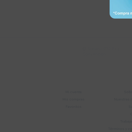
Suscríbete a nue
Recibí ofertas, novedade
Soriano 932 Esq.

Convención
Cuenta
E
Mi cuenta
Sobr
Mis compras
Nuestras 
Favoritos
S
Trabaj
Términos y c