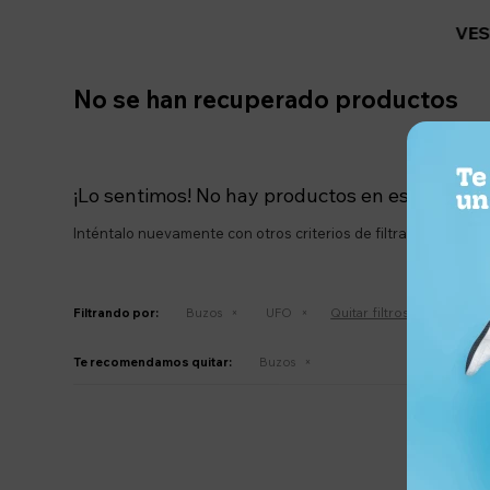
VES
No se han recuperado productos
¡Lo sentimos! No hay productos en esta secció
Inténtalo nuevamente con otros criterios de filtrado o busca
Quitar filtros
Filtrando por:
Buzos
UFO
Te recomendamos quitar:
Buzos