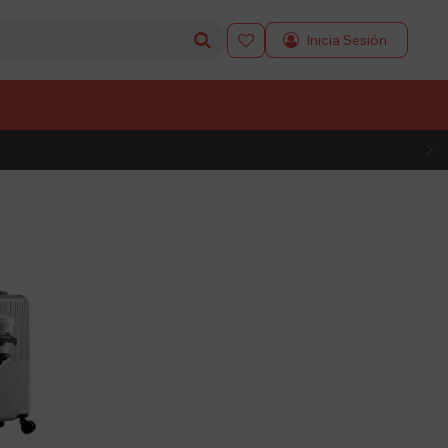

L CÓDIGO