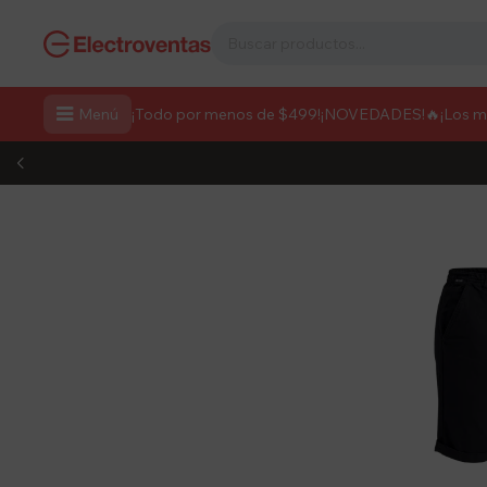

Menú
¡Todo por menos de $499!
¡NOVEDADES!
🔥¡Los 
¡TE REGALA