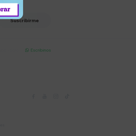
Suscribirme
pp - Solo
Escribinos

Seguinos



nes