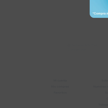
Suscríbete a nue
Recibí ofertas, novedade
Soriano 932 Esq.

Convención
Cuenta
E
Mi cuenta
Sobr
Mis compras
Nuestras 
Favoritos
S
Trabaj