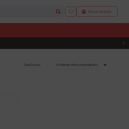

L CÓDIGO
2 artículos
Recomendados