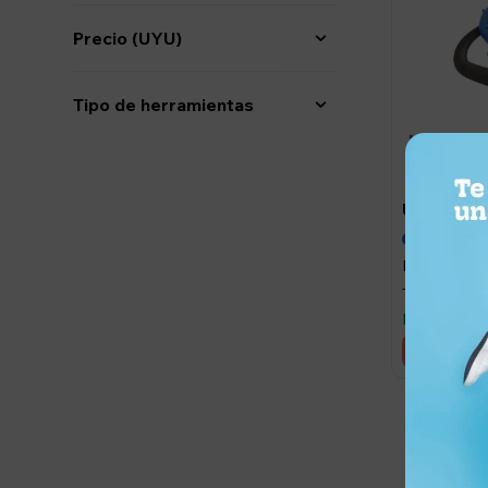
Precio
(UYU)
Tipo de herramientas
1.09
UYU
UYU
Pistola Par
- Azul marin
Llega maña