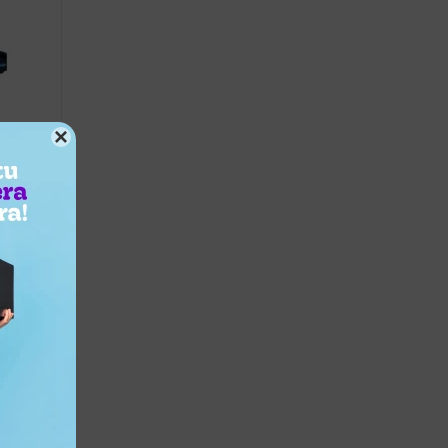

Aluminio