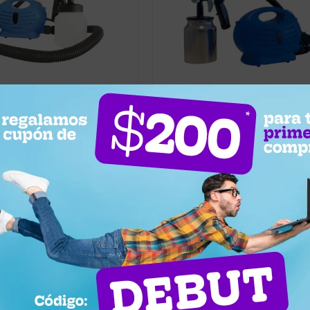
9
1.499
UYU
989
1.349
UYU
a Pintar Lumax 650w Plastico
Pistola Para Pintar Lumax 650w 
o
Llega mañana
na