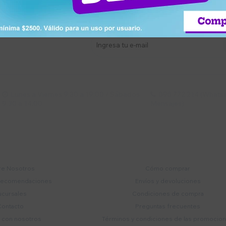
stro newsletter
s y más
Lunes a Viernes 9:30 a 19:00 / Sábados
095 772 214 (Whatsa


9:30 a 14:00
Mensajes)
mpresa
Compra
e Nosotros
Cómo comprar
recomendaciones
Envíos y devoluciones
ucursales
Condiciones de compra
Contacto
Preguntas frecuentes
a con nosotros
Términos y condiciones de las promocio