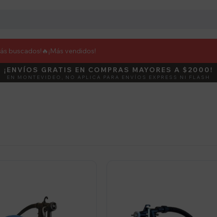
más buscados!🔥
¡Más vendidos!
¡ENVÍOS GRATIS EN COMPRAS MAYORES A $2000!
DEBUT
ACTIVÁ E
EN MONTEVIDEO, NO APLICA PARA ENVÍOS EXPRESS NI FLASH