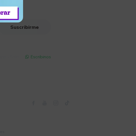
Suscribirme
pp - Solo
Escribinos

Seguinos



nes