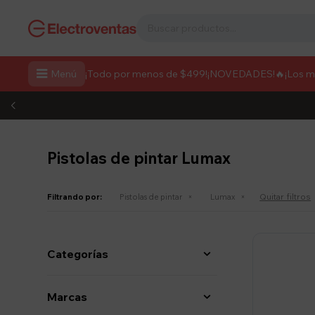

Menú
¡Todo por menos de $499!
¡NOVEDADES!
🔥¡Los 
Pistolas de pintar Lumax
Quitar filtros
Filtrando por:
Pistolas de pintar
Lumax
Categorías
Marcas