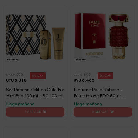
6.650
6.805
UYU
UYU
5
5
6.318
6.465
UYU
UYU
Set Rabanne Million Gold For
Perfume Paco Rabanne
Him Edp 100 ml + SG 100 ml
Fame in love EDP 80ml
Recargable
Llega mañana
Llega mañana