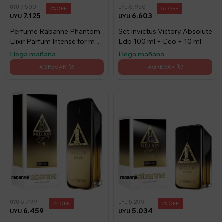
7.500
6.950
UYU
UYU
5
5
7.125
6.603
UYU
UYU
Perfume Rabanne Phantom
Set Invictus Victory Absolute
Elixir Parfum Intense for man
Edp 100 ml + Deo + 10 ml
100ml
Llega mañana
Llega mañana
6.799
5.299
UYU
UYU
5
5
6.459
5.034
UYU
UYU