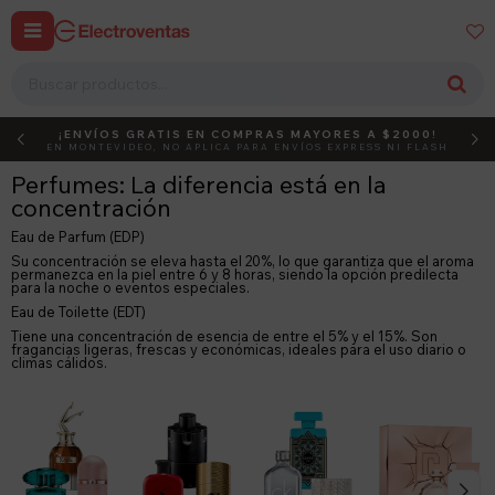


¡ENVÍOS GRATIS EN COMPRAS MAYORES A $2000!
DEBUT
ACTIVÁ EL CÓDIGO
EN MONTEVIDEO, NO APLICA PARA ENVÍOS EXPRESS NI FLASH
Perfumes: La diferencia está en la
concentración
Eau de Parfum (EDP)
Su concentración se eleva hasta el 20%, lo que garantiza que el aroma
permanezca en la piel entre 6 y 8 horas, siendo la opción predilecta
para la noche o eventos especiales.
Eau de Toilette (EDT)
Tiene una concentración de esencia de entre el 5% y el 15%. Son
fragancias ligeras, frescas y económicas, ideales para el uso diario o
climas cálidos.