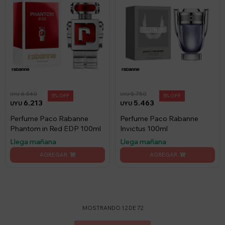
6.540
5.750
UYU
UYU
5
5
6.213
5.463
UYU
UYU
Perfume Paco Rabanne
Perfume Paco Rabanne
Phantom in Red EDP 100ml
Invictus 100ml
Llega mañana
Llega mañana
MOSTRANDO
12
DE
72