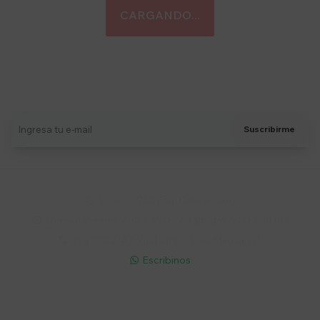
Suscríbete a nuestro newsletter
Recibí ofertas, novedades y más
Suscribirme
Soriano 932 Esq. Convención

Lunes a Viernes 9:30 a 19:00 / Sábados 9:30 a 14:00

095 772 214 (Whatsapp - Solo Mensajes)

Escribinos

Cuenta