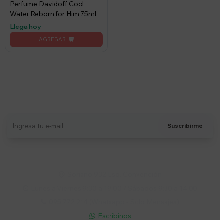
Perfume Davidoff Cool
Water Reborn for Him 75ml
Llega hoy
Suscríbete a nuestro newsletter
Recibí ofertas, novedades y más
Suscribirme
Soriano 932 Esq. Convención

Lunes a Viernes 9:30 a 19:00 / Sábados 9:30 a 14:00

095 772 214 (Whatsapp - Solo Mensajes)

Escribinos
