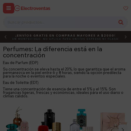


¡ENVÍOS GRATIS EN COMPRAS MAYORES A $2000!
DEBUT
ACTIVÁ EL CÓDIGO
EN MONTEVIDEO, NO APLICA PARA ENVÍOS EXPRESS NI FLASH
Perfumes: La diferencia está en la
concentración
Eau de Parfum (EDP)
Su concentración se eleva hasta el 20%, lo que garantiza que el aroma
permanezca en la piel entre 6 y 8 horas, siendo la opción predilecta
para la noche o eventos especiales.
Eau de Toilette (EDT)
Tiene una concentración de esencia de entre el 5% y el 15%. Son
fragancias ligeras, frescas y económicas, ideales para el uso diario o
climas cálidos.