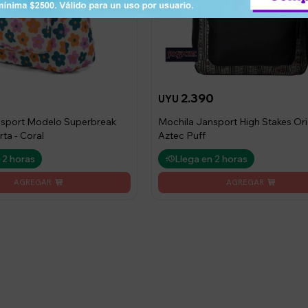
2.390
UYU
nsport Modelo Superbreak
Mochila Jansport High Stakes Orig
rta - Coral
Aztec Puff
 2 horas
Llega en 2 horas