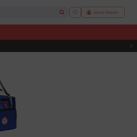

L CÓDIGO