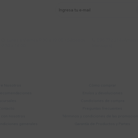
stro newsletter
s y más
Lunes a Viernes 9:30 a 19:00 / Sábados
095 772 214 (Whatsa


9:30 a 14:00
Mensajes)
mpresa
Compra
e Nosotros
Cómo comprar
recomendaciones
Envíos y devoluciones
ucursales
Condiciones de compra
Contacto
Preguntas frecuentes
a con nosotros
Términos y condiciones de las promocio
ondiciones generales
Garantía de Productos y Partes