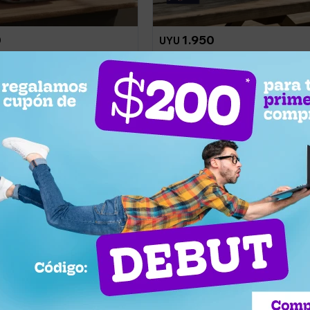
0
1.950
UYU
port break Los Increíbles -
Mochila Jansport Cross Town - B
le
Dusk
 2 horas
Llega en 2 horas