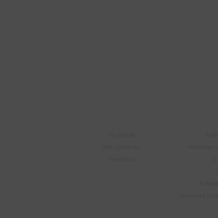
Suscríbete a nue
Recibí ofertas, novedade
Soriano 932 Esq.

Convención
Cuenta
E
Mi cuenta
Sobr
Mis compras
Nuestras 
Favoritos
S
Trabaj
Términos y c