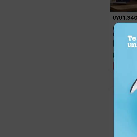
1.34
UYU
Mochila Jans
Mr. Incredib
Llega en