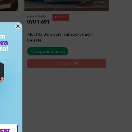
1.989
UYU
15
1.691
UYU

lue
Mochila Jansport Transport Pack -
Celeste
Llega en 2 horas