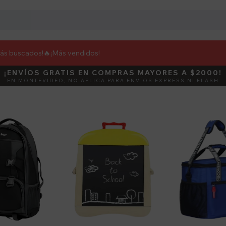
más buscados!🔥
¡Más vendidos!
¡ENVÍOS GRATIS EN COMPRAS MAYORES A $2000!
DEBUT
ACTIVÁ E
EN MONTEVIDEO, NO APLICA PARA ENVÍOS EXPRESS NI FLASH