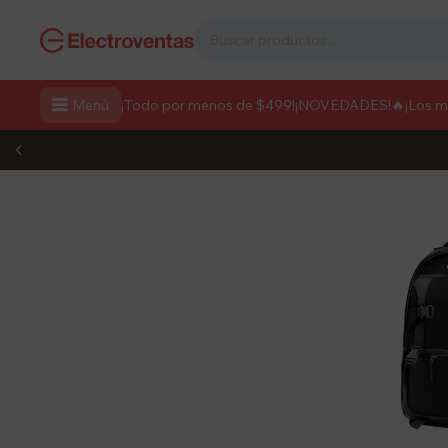

Menú
¡Todo por menos de $499!
¡NOVEDADES!
🔥¡Los 