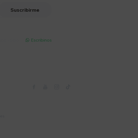
Suscribirme
pp - Solo
Escribinos

Seguinos



nes