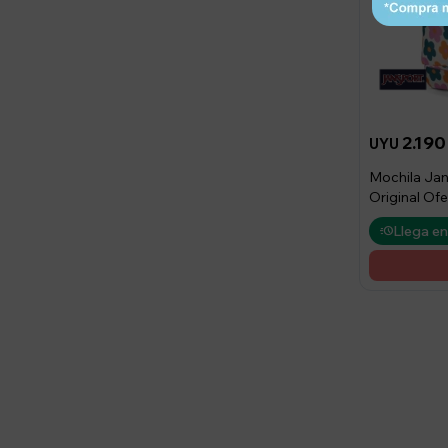
2.190
UYU
Mochila Ja
Original Ofe
Llega en