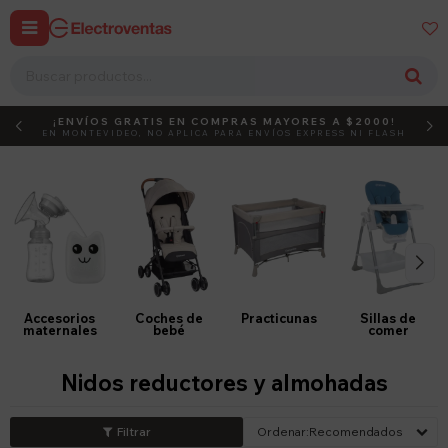


¡ENVÍOS GRATIS EN COMPRAS MAYORES A $2000!
DEBUT
ACTIVÁ EL CÓDIGO
EN MONTEVIDEO, NO APLICA PARA ENVÍOS EXPRESS NI FLASH
Accesorios
Coches de
Practicunas
Sillas de
maternales
bebé
comer
Nidos reductores y almohadas
Recomendados