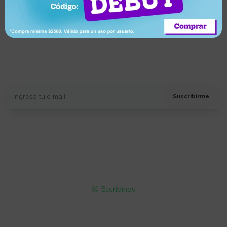
Suscríbete a nuestro newsletter
Recibí ofertas, novedades y más
Suscribirme
Soriano 932 Esq. Convención

Lunes a Viernes 9:30 a 19:00 / Sábados 9:30 a 14:00

095 772 214 (Whatsapp - Solo Mensajes)

Escribinos

Cuenta