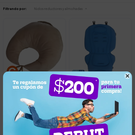
Filtrando por:
Nidos reductores y almohadas

930
680
UYU
UYU
5
3
884
660
UYU
UYU
840
UYU
Almohadón De Amamantar
Protector colchoneta
Carestino - Beige
Bebédue con espuma
memoria - Azul
Llega hoy
Llega hoy