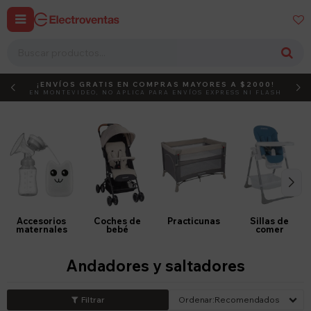


¡ENVÍOS GRATIS EN COMPRAS MAYORES A $2000!
DEBUT
ACTIVÁ EL CÓDIGO
EN MONTEVIDEO, NO APLICA PARA ENVÍOS EXPRESS NI FLASH
Accesorios
Coches de
Practicunas
Sillas de
maternales
bebé
comer
Andadores y saltadores
Recomendados