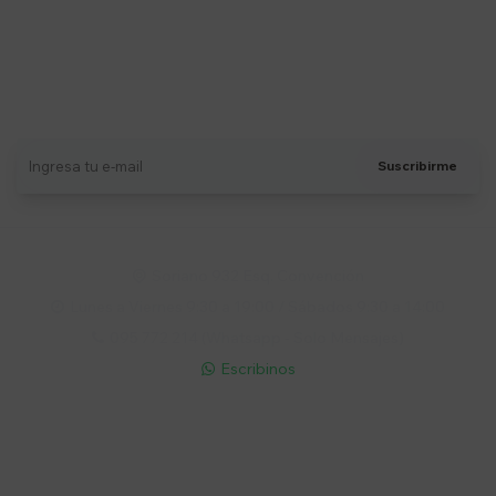
Suscríbete a nuestro newsletter
Recibí ofertas, novedades y más
Suscribirme
Soriano 932 Esq. Convención

Lunes a Viernes 9:30 a 19:00 / Sábados 9:30 a 14:00

095 772 214 (Whatsapp - Solo Mensajes)

Escribinos

Cuenta
Empresa