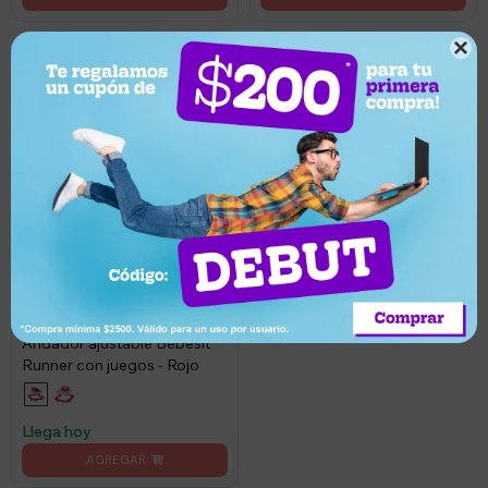

59,00
USD
5
56,05
USD
Andador ajustable Bebesit
Runner con juegos - Rojo
Llega hoy