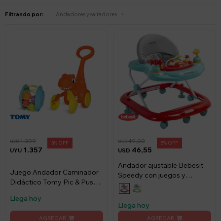
Filtrando por:
Andadores y saltadores
1.399
49,00
UYU
USD
3
5
1.357
46,55
UYU
USD
Andador ajustable Bebesit
Juego Andador Caminador
Speedy con juegos y
Didáctico Tomy Pic & Push
móviles - Rojo
T-rex
Llega hoy
Llega hoy