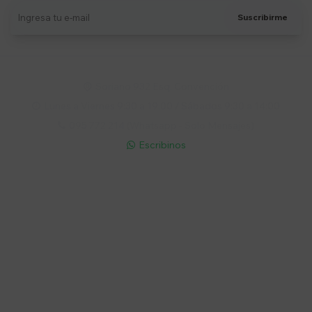
Suscribirme
Soriano 932 Esq. Convención

Lunes a Viernes 9:30 a 19:00 / Sábados 9:30 a 14:00

095 772 214 (Whatsapp - Solo Mensajes)

Escribinos

Cuenta
Empresa
Compra
Seguinos