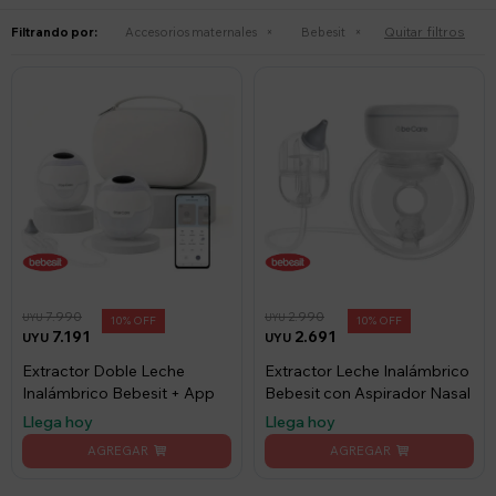
Quitar filtros
Filtrando por:
Accesorios maternales
Bebesit
7.990
2.990
UYU
UYU
10
10
7.191
2.691
UYU
UYU
Extractor Doble Leche
Extractor Leche Inalámbrico
Inalámbrico Bebesit + App
Bebesit con Aspirador Nasal
Llega hoy
Llega hoy