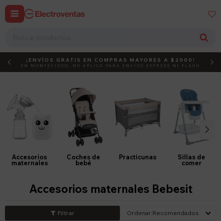


¡ENVÍOS GRATIS EN COMPRAS MAYORES A $2000!
DEBUT
ACTIVÁ EL CÓDIGO
EN MONTEVIDEO, NO APLICA PARA ENVÍOS EXPRESS NI FLASH
Accesorios
Coches de
Practicunas
Sillas de
maternales
bebé
comer
Accesorios maternales Bebesit
Recomendados