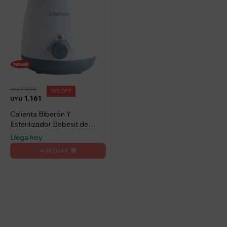
1.290
UYU
10
1.161
UYU
Calienta Biberón Y
Esterilizador Bebesit de
Mamaderas 2 en 1
Llega hoy
Suscríbete a nuestro newsletter
Recibí ofertas, novedades y más