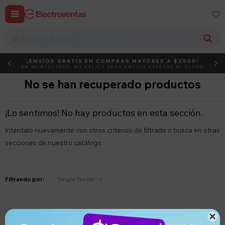


¡ENVÍOS GRATIS EN COMPRAS MAYORES A $2000!
DEBUT
ACTIVÁ EL CÓDIGO
EN MONTEVIDEO, NO APLICA PARA ENVÍOS EXPRESS NI FLASH
No se han recuperado productos
¡Lo sentimos! No hay productos en esta sección.
Inténtalo nuevamente con otros criterios de filtrado o busca en otras
secciones de nuestro catálogo.
Filtrando por:
Tangle Teezer
