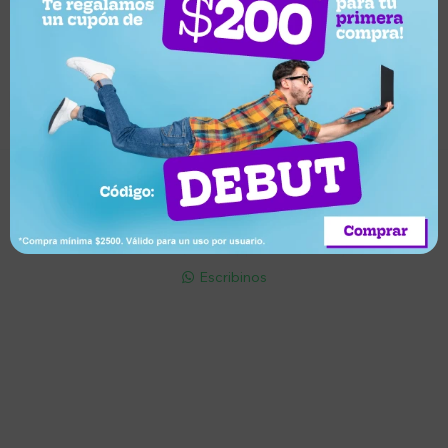
Suscríbete a nuestro newsletter
Recibí ofertas, novedades y más
Suscribirme
Soriano 932 Esq. Convención

Lunes a Viernes 9:30 a 19:00 / Sábados 9:30 a 14:00

095 772 214 (Whatsapp - Solo Mensajes)

Escribinos

Cuenta
Empresa
Compra