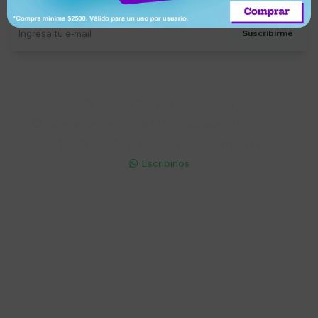
Suscribirme
Soriano 932 Esq. Convención

Lunes a Viernes 9:30 a 19:00 / Sábados 9:30 a 14:00

095 772 214 (Whatsapp - Solo Mensajes)

Escribinos

Cuenta
Empresa
Compra
Seguinos