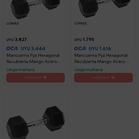
3.827
1.795
UYU
UYU
3.444
1.616
UYU
UYU
Mancuerna Fija Hexagonal
Mancuerna Fija Hexagonal
Recubierta Mango Acero
Recubierta Mango Acero
Lumax 30KG
Lumax 12.5KG
Llega mañana
Llega mañana