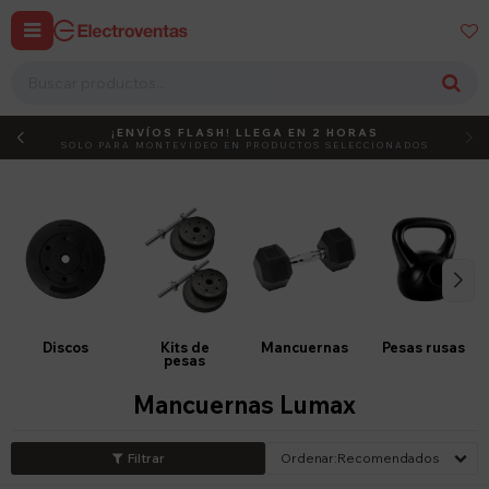


¡ENVÍOS FLASH! LLEGA EN 2 HORAS
DEBUT
ACTIVÁ EL CÓDIGO
SOLO PARA MONTEVIDEO EN PRODUCTOS SELECCIONADOS
Discos
Kits de
Mancuernas
Pesas rusas
pesas
Mancuernas Lumax
Recomendados