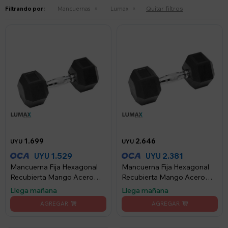
Quitar filtros
Filtrando por:
Mancuernas
Lumax
1.699
2.646
UYU
UYU
1.529
2.381
UYU
UYU
Mancuerna Fija Hexagonal
Mancuerna Fija Hexagonal
Recubierta Mango Acero
Recubierta Mango Acero
Lumax 10KG
Lumax 17.5KG - Negro
Llega mañana
Llega mañana