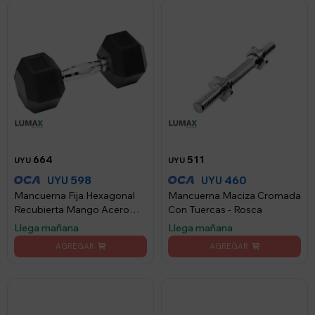
664
511
UYU
UYU
598
460
UYU
UYU
Mancuerna Fija Hexagonal
Mancuerna Maciza Cromada
Recubierta Mango Acero
Con Tuercas - Rosca
Lumax 5KG
Llega mañana
Llega mañana