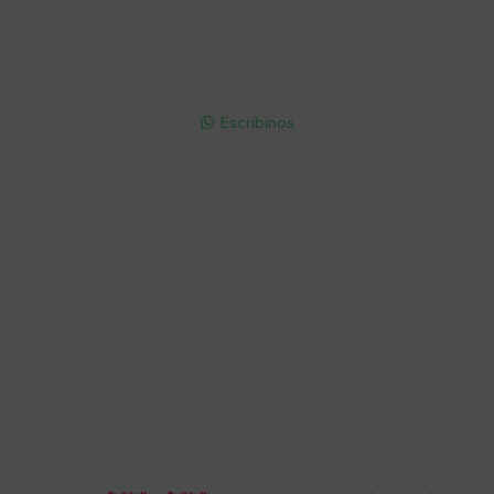
Soriano 932 Esq. Convención

Lunes a Viernes 9:30 a 19:00 / Sábados 9:30 a 14:00

095 772 214 (Whatsapp - Solo Mensajes)

Escribinos

Cuenta
Empresa
Compra
Seguinos