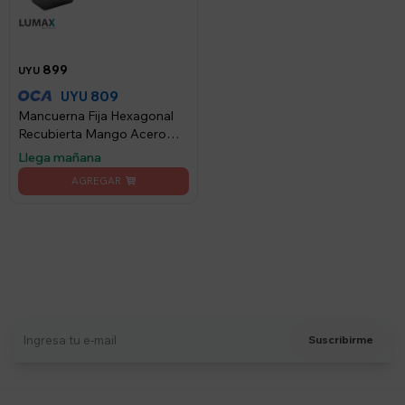
899
UYU
809
UYU
Mancuerna Fija Hexagonal
Recubierta Mango Acero
Lumax 7.5KG
Llega mañana
Suscríbete a nuestro newsletter
Recibí ofertas, novedades y más
Suscribirme