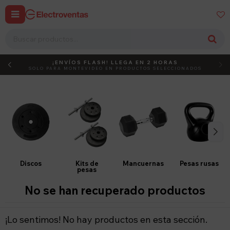


¡ENVÍOS FLASH! LLEGA EN 2 HORAS
DEBUT
ACTIVÁ EL CÓDIGO
SOLO PARA MONTEVIDEO EN PRODUCTOS SELECCIONADOS
Discos
Kits de
Mancuernas
Pesas rusas
pesas
No se han recuperado productos
¡Lo sentimos! No hay productos en esta sección.