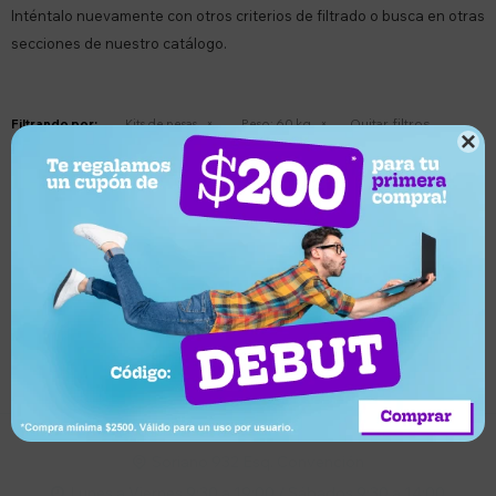
Inténtalo nuevamente con otros criterios de filtrado o busca en otras
secciones de nuestro catálogo.
Quitar filtros
Filtrando por:
Kits de pesas
Peso:
60 kg

Te recomendamos quitar:
Peso:
60 kg
Suscríbete a nuestro newsletter
Recibí ofertas, novedades y más
Suscribirme
Soriano 932 Esq. Convención

Lunes a Viernes 9:30 a 19:00 / Sábados 9:30 a 14:00
