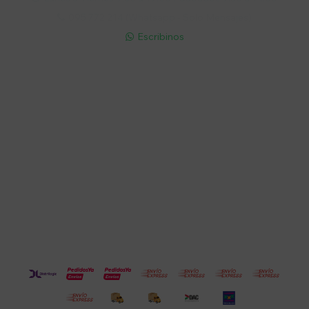
095 772 214 (Whatsapp - Solo Mensajes)

Escribinos

Cuenta
Empresa
Compra
Seguinos