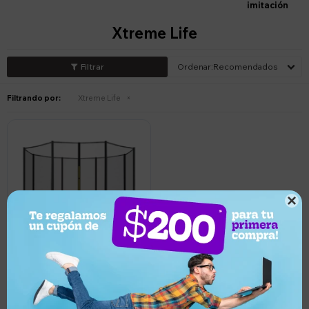
imitación
Xtreme Life
Recomendados
Filtrando por:
Xtreme Life

5.659
UYU
5
5.376
UYU
5.093
UYU