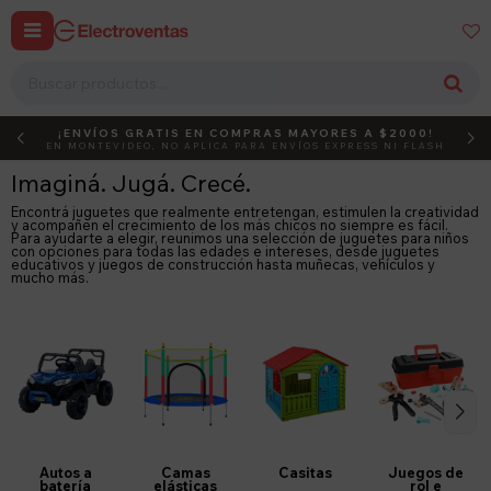


¡ENVÍOS GRATIS EN COMPRAS MAYORES A $2000!
DEBUT
ACTIVÁ EL CÓDIGO
EN MONTEVIDEO, NO APLICA PARA ENVÍOS EXPRESS NI FLASH
Imaginá. Jugá. Crecé.
Encontrá juguetes que realmente entretengan, estimulen la creatividad
y acompañen el crecimiento de los más chicos no siempre es fácil.
Para ayudarte a elegir, reunimos una selección de juguetes para niños
con opciones para todas las edades e intereses, desde juguetes
educativos y juegos de construcción hasta muñecas, vehículos y
mucho más.
Autos a
Camas
Casitas
Juegos de
batería
elásticas
rol e