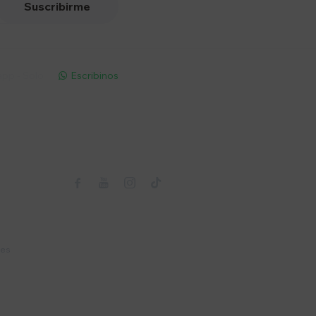
Suscribirme
pp - Solo
Escribinos

Seguinos



nes