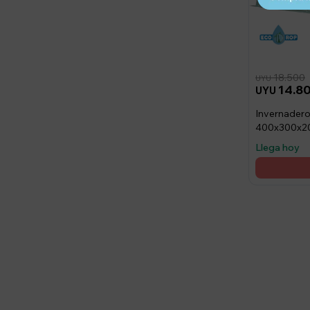
18.500
UYU
14.8
UYU
Invernadero
400x300x
Llega hoy
Suscríbete a nue