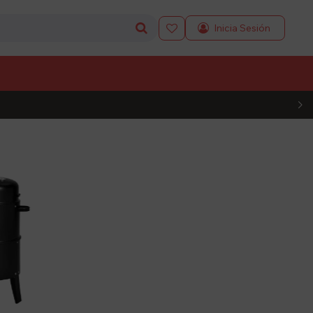

L CÓDIGO