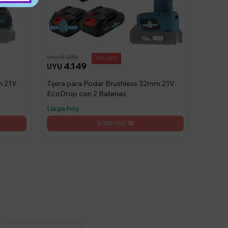
5.186
UYU
20
4.149
UYU
m 21V
Tijera para Podar Brushless 32mm 21V
EcoDrop con 2 Baterias
Llega hoy