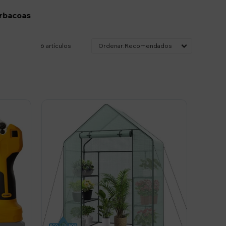
arbacoas
6 artículos
Recomendados