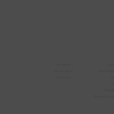
Recibí ofertas, novedade
Soriano 932 Esq.

Convención
Cuenta
E
Mi cuenta
Sobr
Mis compras
Nuestras 
Favoritos
S
Trabaj
Términos y c