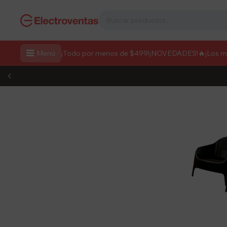

Menú
¡Todo por menos de $499!
¡NOVEDADES!
🔥¡Los 