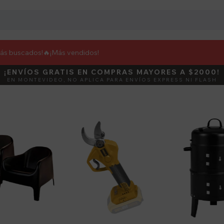
más buscados!🔥
¡Más vendidos!
¡ENVÍOS GRATIS EN COMPRAS MAYORES A $2000!
DEBUT
ACTIVÁ E
EN MONTEVIDEO, NO APLICA PARA ENVÍOS EXPRESS NI FLASH