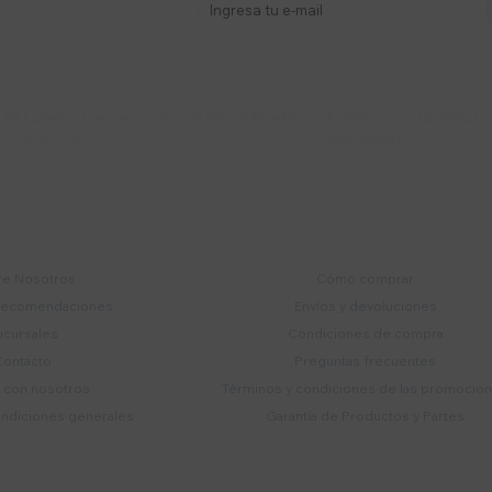
s y más
Lunes a Viernes 9:30 a 19:00 / Sábados
095 772 214 (Whatsa


9:30 a 14:00
Mensajes)
mpresa
Compra
e Nosotros
Cómo comprar
recomendaciones
Envíos y devoluciones
ucursales
Condiciones de compra
Contacto
Preguntas frecuentes
a con nosotros
Términos y condiciones de las promocio
ondiciones generales
Garantía de Productos y Partes