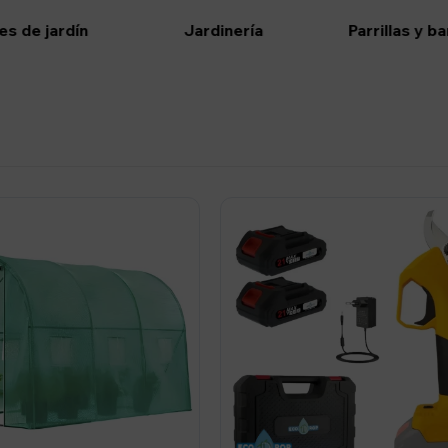
s de jardín
Jardinería
Parrillas y b