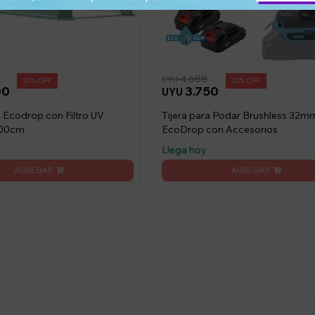
4.688
UYU
20
20
00
3.750
UYU
 Ecodrop con Filtro UV
Tijera para Podar Brushless 32m
200cm
EcoDrop con Accesorios
Llega hoy
stro newsletter