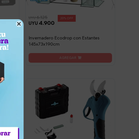
6.125
UYU
20
4.900
UYU

Invernadero Ecodrop con Estantes
145x73x190cm