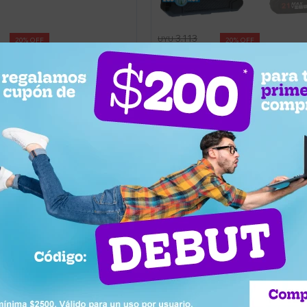
3.113
UYU
20
20
0
2.490
UYU
Tijera Podar Ecodrop MAX con 2
 Portátil De 3x2 Ecodrop
Baterías 21v + Cargador
 Filtro Uv - Verde
Llega hoy