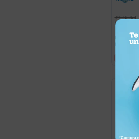
10.750
UYU
8.60
UYU
Invernadero
Fácil Armado