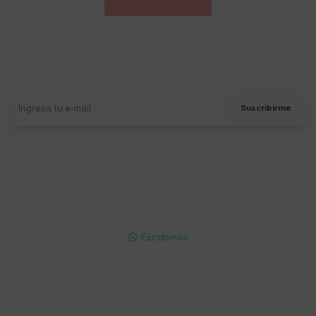
Suscríbete a nuestro newsletter
Recibí ofertas, novedades y más
Suscribirme
Soriano 932 Esq. Convención

Lunes a Viernes 9:30 a 19:00 / Sábados 9:30 a 14:00

095 772 214 (Whatsapp - Solo Mensajes)

Escribinos

Cuenta
Empresa