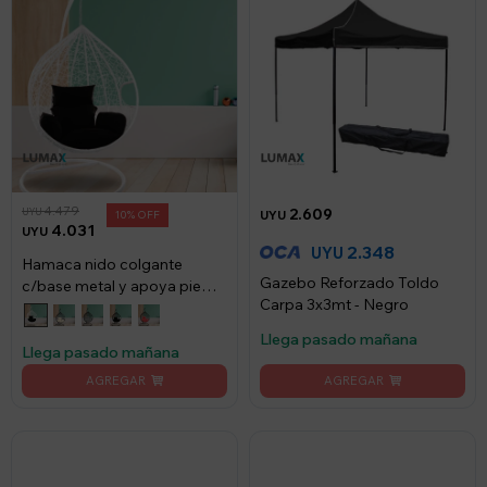
4.479
2.609
UYU
10
UYU
4.031
UYU
2.348
UYU
Hamaca nido colgante
Gazebo Reforzado Toldo
c/base metal y apoya pie
Carpa 3x3mt - Negro
jardín - Blanco/Negro
Llega pasado mañana
Llega pasado mañana