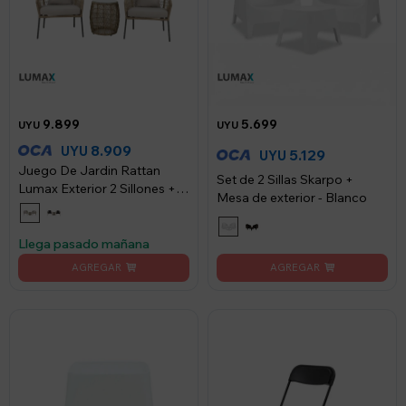
9.899
5.699
UYU
UYU
8.909
UYU
5.129
UYU
Juego De Jardin Rattan
Set de 2 Sillas Skarpo +
Lumax Exterior 2 Sillones +
Mesa de exterior - Blanco
Mesa - Beige
Llega pasado mañana