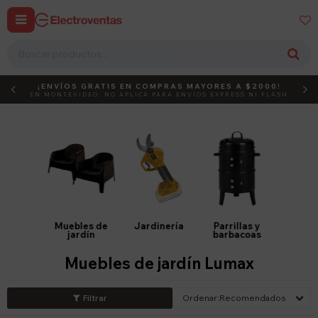


¡ENVÍOS GRATIS EN COMPRAS MAYORES A $2000!
DEBUT
ACTIVÁ EL CÓDIGO
EN MONTEVIDEO, NO APLICA PARA ENVÍOS EXPRESS NI FLASH
Muebles de
Jardinería
Parrillas y
jardín
barbacoas
Muebles de jardín Lumax
Recomendados