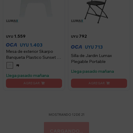
1.559
792
UYU
UYU
1.403
UYU
713
UYU
Mesa de exterior Skarpo
Silla de Jardin Lumax
Banqueta Plastico Sunset -
Plegable Portable
Blanco
Llega pasado mañana
Llega pasado mañana
MOSTRANDO
12
DE
21