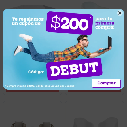

4.999
2.519
UYU
UYU
2.267
UYU
4.499
UYU
Silla Plastico Skarpo Jardin
Gazebo estructural liviano
Liso - Blanco
con paredes 6x3 mts -
Blanco
Llega pasado mañana