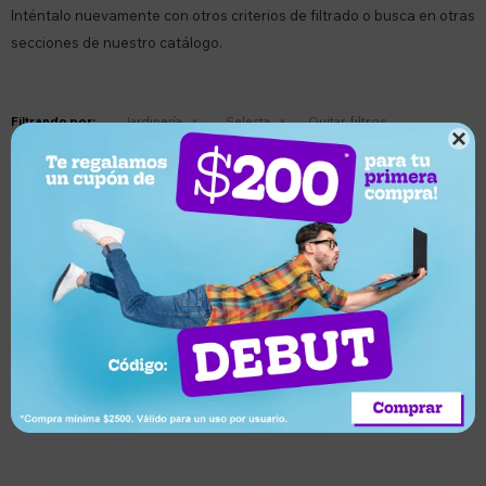
Inténtalo nuevamente con otros criterios de filtrado o busca en otras
secciones de nuestro catálogo.
Quitar filtros
Filtrando por:
Jardinería
Selecta

Te recomendamos quitar:
Selecta
Suscríbete a nuestro newsletter
Recibí ofertas, novedades y más
Suscribirme
Soriano 932 Esq. Convención

Lunes a Viernes 9:30 a 19:00 / Sábados 9:30 a 14:00
