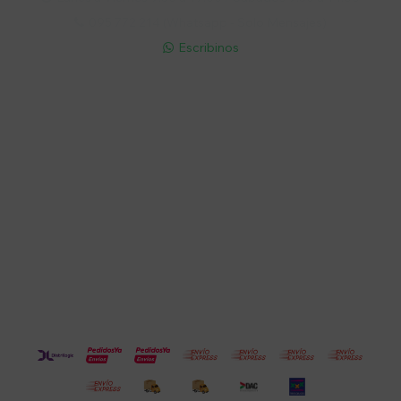
095 772 214 (Whatsapp - Solo Mensajes)

Escribinos

Cuenta
Empresa
Compra
Seguinos