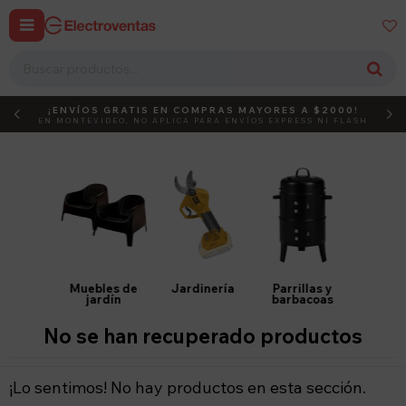


¡ENVÍOS GRATIS EN COMPRAS MAYORES A $2000!
DEBUT
ACTIVÁ EL CÓDIGO
EN MONTEVIDEO, NO APLICA PARA ENVÍOS EXPRESS NI FLASH
Muebles de
Jardinería
Parrillas y
jardín
barbacoas
No se han recuperado productos
¡Lo sentimos! No hay productos en esta sección.