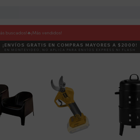
más buscados!🔥
¡Más vendidos!
¡ENVÍOS GRATIS EN COMPRAS MAYORES A $2000!
DEBUT
ACTIVÁ E
EN MONTEVIDEO, NO APLICA PARA ENVÍOS EXPRESS NI FLASH