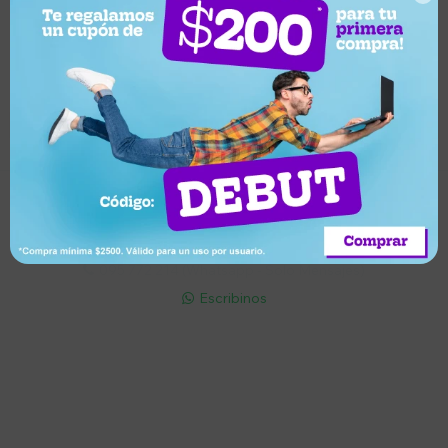
Suscríbete a nuestro newsletter
Recibí ofertas, novedades y más
Suscribirme
Soriano 932 Esq. Convención

Lunes a Viernes 9:30 a 19:00 / Sábados 9:30 a 14:00

095 772 214 (Whatsapp - Solo Mensajes)

Escribinos

Cuenta
Empresa
Compra