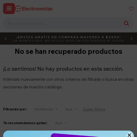


¡ENVÍOS GRATIS EN COMPRAS MAYORES A $2000!
DEBUT
ACTIVÁ EL CÓDIGO
EN MONTEVIDEO, NO APLICA PARA ENVÍOS EXPRESS NI FLASH
No se han recuperado productos
¡Lo sentimos! No hay productos en esta sección.
Inténtalo nuevamente con otros criterios de filtrado o busca en otras
secciones de nuestro catálogo.
Quitar filtros
Filtrando por:
Notebooks
Asus
Te recomendamos quitar:
Asus
