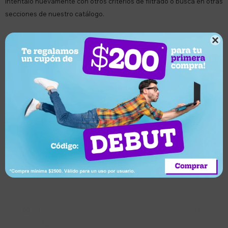
Inténtalo nuevamente con otros criterios de filtrado o busca en otras
secciones de nuestro catálogo.

Filtrando por:
Carter's
Suscríbete a nuestro newsletter
Recibí ofertas, novedades y más
Suscribirme
Soriano 932 Esq. Convención

Lunes a Viernes 9:30 a 19:00 / Sábados 9:30 a 14:00

095 772 214 (Whatsapp - Solo Mensajes)
