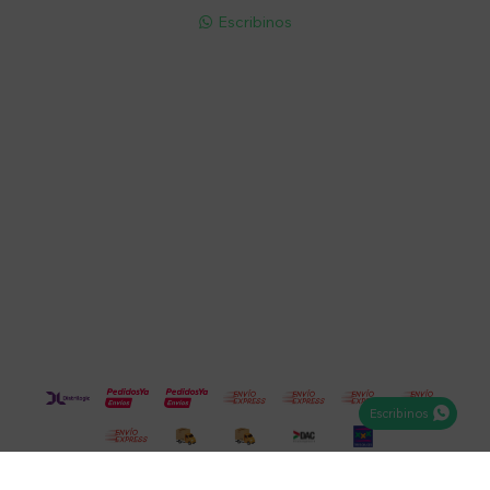
Escribinos

Cuenta
Empresa
Compra
Seguinos
Escribinos