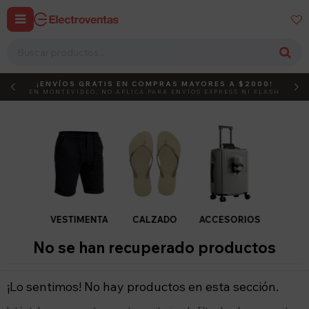


¡ENVÍOS GRATIS EN COMPRAS MAYORES A $2000!
DEBUT
ACTIVÁ EL CÓDIGO
EN MONTEVIDEO, NO APLICA PARA ENVÍOS EXPRESS NI FLASH
VESTIMENTA
CALZADO
ACCESORIOS
No se han recuperado productos
¡Lo sentimos! No hay productos en esta sección.